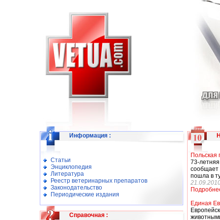
Информация
:
Польская 
Статьи
73-летня
Энциклопедия
сообщает 
Литература
пошла в т
Реестр ветеринарных препаратов
21.09.201
Законодательство
Подробне
Периодические издания
Единая Ев
Европейс
Справочная
:
животными