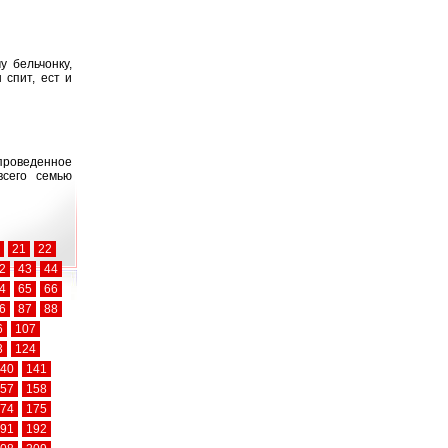
у бельчонку,
 спит, ест и
 проведенное
всего семью
21
22
2
43
44
4
65
66
6
87
88
6
107
3
124
40
141
57
158
74
175
91
192