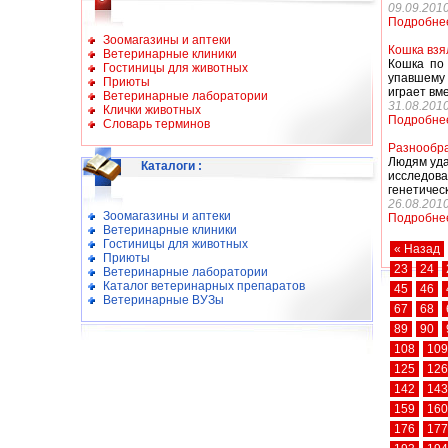
09.09.201
Подробне
Зоомагазины и аптеки
Кошка взя
Ветеринарные клиники
Кошка по 
Гостиницы для животных
упавшему 
Приюты
играет вме
Ветеринарные лаборатории
31.08.201
Клички животных
Подробне
Словарь терминов
Разнообра
Людям уда
Каталоги
:
исследов
генетичес
26.08.201
Зоомагазины и аптеки
Подробне
Ветеринарные клиники
Гостиницы для животных
« Назад
Приюты
23
24
Ветеринарные лаборатории
Каталог ветеринарных препаратов
45
46
Ветеринарные ВУЗы
67
68
89
90
108
109
125
126
142
143
159
160
176
177