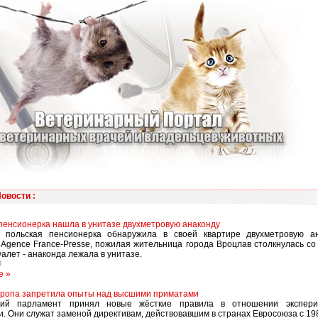
Новости
:
пенсионерка нашла в унитазе двухметровую анаконду
я польская пенсионерка обнаружила в своей квартире двухметровую ан
Agence France-Presse, пожилая жительница города Вроцлав столкнулась со 
уалет - анаконда лежала в унитазе.
0
е »
ропа запретила опыты над высшими приматами
кий парламент принял новые жёсткие правила в отношении экспери
. Они служат заменой директивам, действовавшим в странах Евросоюза с 198