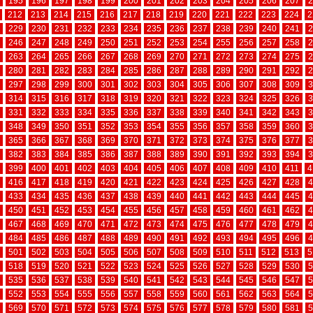
195
196
197
198
199
200
201
202
203
204
205
206
207
2
212
213
214
215
216
217
218
219
220
221
222
223
224
2
229
230
231
232
233
234
235
236
237
238
239
240
241
2
246
247
248
249
250
251
252
253
254
255
256
257
258
2
263
264
265
266
267
268
269
270
271
272
273
274
275
2
280
281
282
283
284
285
286
287
288
289
290
291
292
2
297
298
299
300
301
302
303
304
305
306
307
308
309
3
314
315
316
317
318
319
320
321
322
323
324
325
326
3
331
332
333
334
335
336
337
338
339
340
341
342
343
3
348
349
350
351
352
353
354
355
356
357
358
359
360
3
365
366
367
368
369
370
371
372
373
374
375
376
377
3
382
383
384
385
386
387
388
389
390
391
392
393
394
3
399
400
401
402
403
404
405
406
407
408
409
410
411
4
416
417
418
419
420
421
422
423
424
425
426
427
428
4
433
434
435
436
437
438
439
440
441
442
443
444
445
4
450
451
452
453
454
455
456
457
458
459
460
461
462
4
467
468
469
470
471
472
473
474
475
476
477
478
479
4
484
485
486
487
488
489
490
491
492
493
494
495
496
4
501
502
503
504
505
506
507
508
509
510
511
512
513
5
518
519
520
521
522
523
524
525
526
527
528
529
530
5
535
536
537
538
539
540
541
542
543
544
545
546
547
5
552
553
554
555
556
557
558
559
560
561
562
563
564
5
569
570
571
572
573
574
575
576
577
578
579
580
581
5