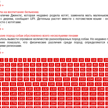
0
е »
ла на воспитание бельчонка
кличке Джинглс, которая недавно родила котят, заменила мать маленьком
с дерева, сообщает UPI. Детеныш растет вместе с потомством кошки - он
сте с котятами.
0
е »
зие пород собак обусловлено всего несколькими генами
лось вывести огромное количество разнообразных пород собак. Но недавно
ание показало, что физические различия среди пород определяются 
кими регионами.
0
е »
1
2
3
4
5
6
7
8
9
10
11
12
13
14
15
16
17
18
19
20
25
26
27
28
29
30
31
32
33
34
35
36
37
38
39
40
41
4
47
48
49
50
51
52
53
54
55
56
57
58
59
60
61
62
63
6
69
70
71
72
73
74
75
76
77
78
79
80
81
82
83
84
85
8
91
92
93
94
95
96
97
98
99
100
101
102
103
104
105
10
110
111
112
113
114
115
116
117
118
119
120
121
122
12
127
128
129
130
131
132
133
134
135
136
137
138
139
1
144
145
146
147
148
149
150
151
152
153
154
155
156
1
161
162
163
164
165
166
167
168
169
170
171
172
173
1
178
179
180
181
182
183
184
185
186
187
188
189
190
1