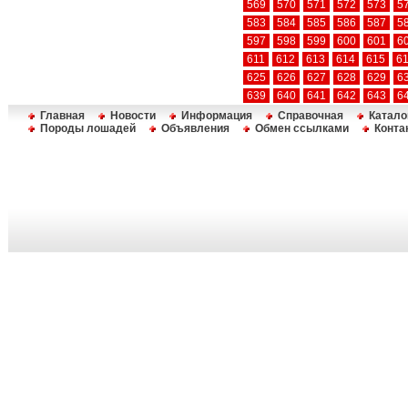
569
570
571
572
573
5
583
584
585
586
587
5
597
598
599
600
601
6
611
612
613
614
615
6
625
626
627
628
629
6
639
640
641
642
643
6
Главная
Новости
Информация
Справочная
Катало
Породы лошадей
Объявления
Обмен ссылками
Конта