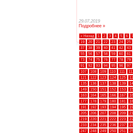
29.07.2019
Подробнее »
« Назад
1
2
3
4
5
6
19
20
21
22
23
24
25
37
38
39
40
41
42
43
55
56
57
58
59
60
61
73
74
75
76
77
78
79
91
92
93
94
95
96
97
107
108
109
110
111
11
121
122
123
124
125
1
135
136
137
138
139
1
149
150
151
152
153
1
163
164
165
166
167
1
177
178
179
180
181
1
191
192
193
194
195
1
205
206
207
208
209
2
219
220
221
222
223
2
233
234
235
236
237
2
247
248
249
250
251
2