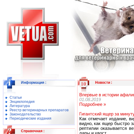
Информация
:
Новости
:
Впервые в истории афали
Статьи
01.08.2019
Энциклопедия
Подробнее »
Литература
Реестр ветеринарных препаратов
Гигантский ящер за минут
Законодательство
Периодические издания
Как отмечает издание, в
видно, как ящер быстро з
рептилии оказывается ве
Справочная
:
лапы и хвост.