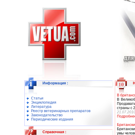
Информация
:
В британс
Статьи
В Великоб
Энциклопедия
Продавать
Литература
страны с 
Реестр ветеринарных препаратов
21.07.201
Законодательство
Подробне
Периодические издания
Британски
Британски
Справочная
:
умы челов