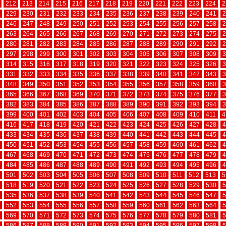
212
213
214
215
216
217
218
219
220
221
222
223
224
2
229
230
231
232
233
234
235
236
237
238
239
240
241
2
246
247
248
249
250
251
252
253
254
255
256
257
258
2
263
264
265
266
267
268
269
270
271
272
273
274
275
2
280
281
282
283
284
285
286
287
288
289
290
291
292
2
297
298
299
300
301
302
303
304
305
306
307
308
309
3
314
315
316
317
318
319
320
321
322
323
324
325
326
3
331
332
333
334
335
336
337
338
339
340
341
342
343
3
348
349
350
351
352
353
354
355
356
357
358
359
360
3
365
366
367
368
369
370
371
372
373
374
375
376
377
3
382
383
384
385
386
387
388
389
390
391
392
393
394
3
399
400
401
402
403
404
405
406
407
408
409
410
411
4
416
417
418
419
420
421
422
423
424
425
426
427
428
4
433
434
435
436
437
438
439
440
441
442
443
444
445
4
450
451
452
453
454
455
456
457
458
459
460
461
462
4
467
468
469
470
471
472
473
474
475
476
477
478
479
4
484
485
486
487
488
489
490
491
492
493
494
495
496
4
501
502
503
504
505
506
507
508
509
510
511
512
513
5
518
519
520
521
522
523
524
525
526
527
528
529
530
5
535
536
537
538
539
540
541
542
543
544
545
546
547
5
552
553
554
555
556
557
558
559
560
561
562
563
564
5
569
570
571
572
573
574
575
576
577
578
579
580
581
5
586
587
588
589
590
591
592
593
594
595
596
597
598
5