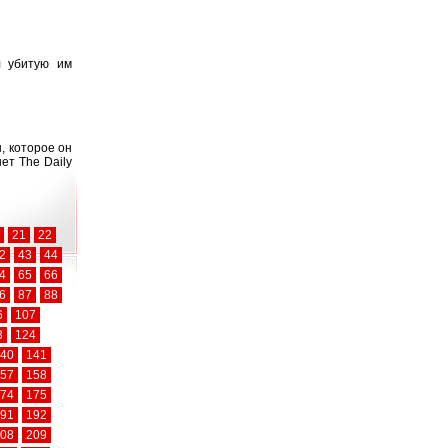
л убитую им
, которое он
ет The Daily
21
22
2
43
44
4
65
66
6
87
88
6
107
3
124
40
141
57
158
74
175
91
192
08
209