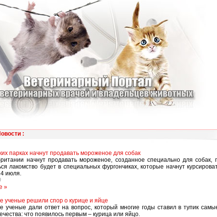
Новости
:
ких парках начнут продавать мороженое для собак
ритании начнут продавать мороженое, созданное специально для собак, 
ся лакомство будет в специальных фургончиках, которые начнут курсирова
24 июля.
0
е »
е ученые решили спор о курице и яйце
е ученые дали ответ на вопрос, который многие годы ставил в тупик сам
ечества: что появилось первым – курица или яйцо.