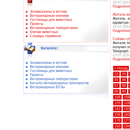
18.07.201
Подробне
Зоомагазины и аптеки
Житель ин
Ветеринарные клиники
Житель и
Гостиницы для животных
ядовитую 
Приюты
16.07.201
Ветеринарные лаборатории
Подробне
Клички животных
Словарь терминов
Собака сл
Жителя Но
получил п
Каталоги
:
Telegraph.
13.07.201
Подробне
Зоомагазины и аптеки
Ветеринарные клиники
« Назад
Гостиницы для животных
23
24
Приюты
Ветеринарные лаборатории
45
46
Каталог ветеринарных препаратов
67
68
Ветеринарные ВУЗы
89
90
108
109
125
126
142
143
159
160
176
177
193
194