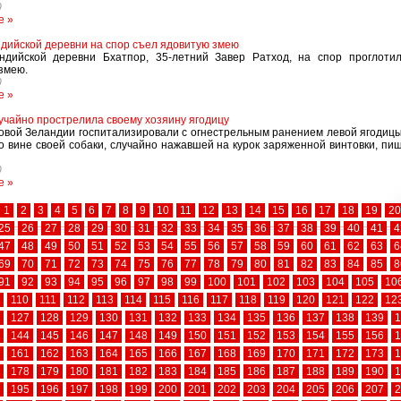
0
е »
дийской деревни на спор съел ядовитую змею
ндийской деревни Бхатпор, 35-летний Завер Ратход, на спор проглоти
змею.
0
е »
учайно прострелила своему хозяину ягодицу
вой Зеландии госпитализировали с огнестрельным ранением левой ягодицы
о вине своей собаки, случайно нажавшей на курок заряженной винтовки, пиш
0
е »
1
2
3
4
5
6
7
8
9
10
11
12
13
14
15
16
17
18
19
20
25
26
27
28
29
30
31
32
33
34
35
36
37
38
39
40
41
4
47
48
49
50
51
52
53
54
55
56
57
58
59
60
61
62
63
6
69
70
71
72
73
74
75
76
77
78
79
80
81
82
83
84
85
8
91
92
93
94
95
96
97
98
99
100
101
102
103
104
105
10
110
111
112
113
114
115
116
117
118
119
120
121
122
12
127
128
129
130
131
132
133
134
135
136
137
138
139
1
144
145
146
147
148
149
150
151
152
153
154
155
156
1
161
162
163
164
165
166
167
168
169
170
171
172
173
1
178
179
180
181
182
183
184
185
186
187
188
189
190
1
195
196
197
198
199
200
201
202
203
204
205
206
207
2