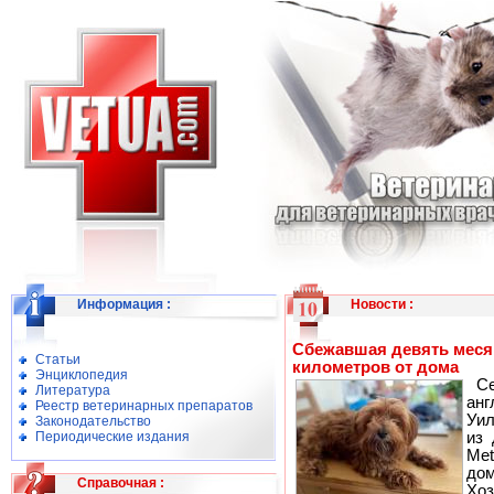
Информация
:
Новости
:
Сбежавшая девять месяц
Статьи
километров от дома
Энциклопедия
Се
Литература
ан
Реестр ветеринарных препаратов
Уил
Законодательство
Периодические издания
из 
Met
дом
Справочная
:
Хоз