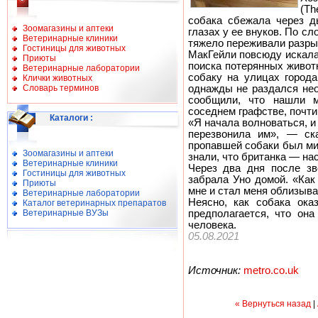
(Th
собака сбежала через д
Зоомагазины и аптеки
глазах у ее внуков. По сл
Ветеринарные клиники
тяжело переживали разры
Гостиницы для животных
МакГейли повсюду искала
Приюты
поиска потерянных живот
Ветеринарные лаборатории
собаку на улицах города
Клички животных
Словарь терминов
однажды не раздался не
сообщили, что нашли м
соседнем графстве, почти 
Каталоги
:
«Я начала волноваться, и
перезвонила им», — ск
пропавшей собаки был ми
Зоомагазины и аптеки
знали, что британка — на
Ветеринарные клиники
Через два дня после зв
Гостиницы для животных
забрала Уно домой. «Как
Приюты
мне и стал меня облизыва
Ветеринарные лаборатории
Неясно, как собака ока
Каталог ветеринарных препаратов
Ветеринарные ВУЗы
предполагается, что она
человека.
05.08.2021
Источник:
metro.co.uk
« Вернуться назад
|