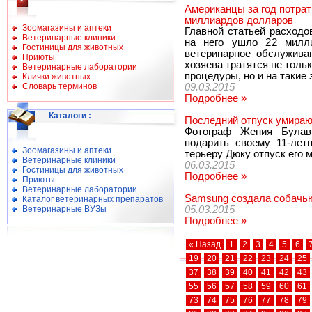
Американцы за год потра
миллиардов долларов
Зоомагазины и аптеки
Главной статьей расходо
Ветеринарные клиники
на него ушло 22 милл
Гостиницы для животных
ветеринарное обслужива
Приюты
хозяева тратятся не тол
Ветеринарные лаборатории
процедуры, но и на такие 
Клички животных
Словарь терминов
09.03.2015
Подробнее »
Каталоги
:
Последний отпуск умира
Фотограф Жения Булав
подарить своему 11-лет
Зоомагазины и аптеки
терьеру Дюку отпуск его м
Ветеринарные клиники
06.03.2015
Гостиницы для животных
Подробнее »
Приюты
Ветеринарные лаборатории
Samsung создала собачью
Каталог ветеринарных препаратов
Ветеринарные ВУЗы
05.03.2015
Подробнее »
« Назад
1
2
3
4
5
6
19
20
21
22
23
24
25
37
38
39
40
41
42
43
55
56
57
58
59
60
61
73
74
75
76
77
78
79