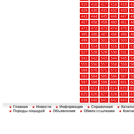
415
416
417
418
419
4
429
430
431
432
433
4
443
444
445
446
447
4
457
458
459
460
461
4
471
472
473
474
475
4
485
486
487
488
489
4
499
500
501
502
503
5
513
514
515
516
517
5
527
528
529
530
531
5
541
542
543
544
545
5
555
556
557
558
559
5
569
570
571
572
573
5
583
584
585
586
587
5
597
598
599
600
601
6
611
612
613
614
615
6
625
626
627
628
629
6
639
640
641
642
643
6
Главная
Новости
Информация
Справочная
Катало
Породы лошадей
Объявления
Обмен ссылками
Конта