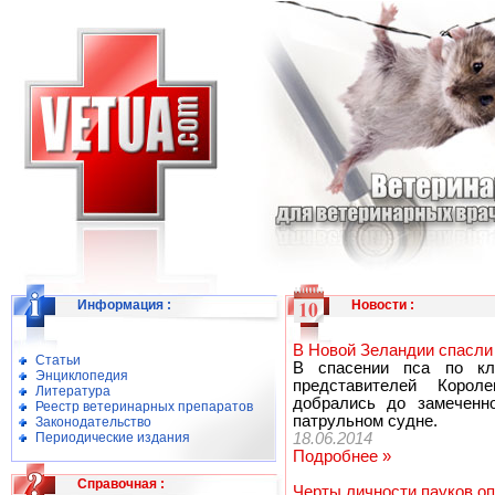
Информация
:
Новости
:
В Новой Зеландии спасли
Статьи
В спасении пса по кл
Энциклопедия
представителей Корол
Литература
добрались до замеченн
Реестр ветеринарных препаратов
патрульном судне.
Законодательство
Периодические издания
18.06.2014
Подробнее »
Справочная
:
Черты личности пауков о