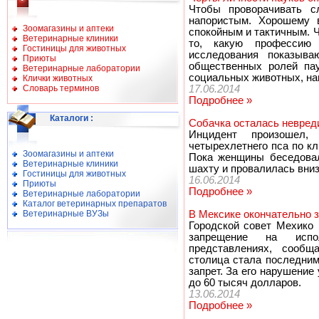
Чтобы проворачивать с
напористым. Хорошему 
Зоомагазины и аптеки
спокойным и тактичным. 
Ветеринарные клиники
то, какую профессию 
Гостиницы для животных
исследования показыва
Приюты
общественных ролей пау
Ветеринарные лаборатории
социальных животных, на
Клички животных
Словарь терминов
17.06.2014
Подробнее »
Каталоги
:
Собачка осталась невреди
Инцидент произошел
четырехлетнего пса по к
Зоомагазины и аптеки
Пока женщины беседовал
Ветеринарные клиники
шахту и провалилась вниз
Гостиницы для животных
16.06.2014
Приюты
Подробнее »
Ветеринарные лаборатории
Каталог ветеринарных препаратов
Ветеринарные ВУЗы
В Мексике окончательно 
Городской совет Мехико 
запрещение на испо
представлениях, сообща
столица стала последним
запрет. За его нарушение
до 60 тысяч долларов.
13.06.2014
Подробнее »