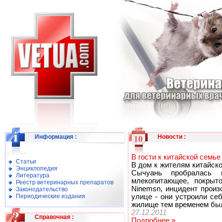
Информация
:
Новости
:
В гости к китайской семь
Статьи
В дом к жителям китайско
Энциклопедия
Сычуань пробралась
Литература
млекопитающее, покрыт
Реестр ветеринарных препаратов
Ninemsn, инцидент произ
Законодательство
Периодические издания
улице - они устроили се
жилище тем временем был
27.12.2011
Справочная
:
Подробнее »