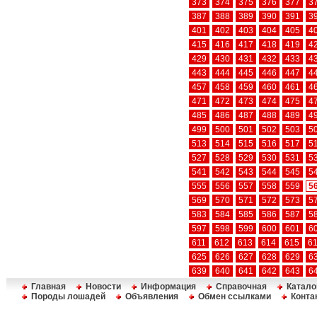
373
374
375
376
377
3
387
388
389
390
391
3
401
402
403
404
405
4
415
416
417
418
419
4
429
430
431
432
433
4
443
444
445
446
447
4
457
458
459
460
461
4
471
472
473
474
475
4
485
486
487
488
489
4
499
500
501
502
503
5
513
514
515
516
517
5
527
528
529
530
531
5
541
542
543
544
545
5
555
556
557
558
559
5
569
570
571
572
573
5
583
584
585
586
587
5
597
598
599
600
601
6
611
612
613
614
615
6
625
626
627
628
629
6
639
640
641
642
643
6
Главная
Новости
Информация
Справочная
Катало
Породы лошадей
Объявления
Обмен ссылками
Конта