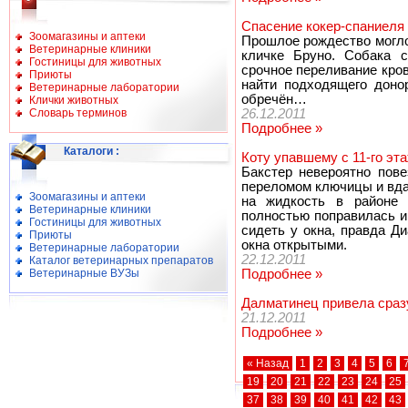
Спасение кокер-спаниеля
Зоомагазины и аптеки
Прошлое рождество могло
Ветеринарные клиники
кличке Бруно. Собака с
Гостиницы для животных
срочное переливание кро
Приюты
найти подходящего доно
Ветеринарные лаборатории
обречён…
Клички животных
Словарь терминов
26.12.2011
Подробнее »
Каталоги
:
Коту упавшему с 11-го эт
Бакстер невероятно пов
переломом ключицы и вда
Зоомагазины и аптеки
на жидкость в районе 
Ветеринарные клиники
полностью поправилась и
Гостиницы для животных
сидеть у окна, правда Д
Приюты
окна открытыми.
Ветеринарные лаборатории
22.12.2011
Каталог ветеринарных препаратов
Ветеринарные ВУЗы
Подробнее »
Далматинец привела сраз
21.12.2011
Подробнее »
« Назад
1
2
3
4
5
6
19
20
21
22
23
24
25
37
38
39
40
41
42
43