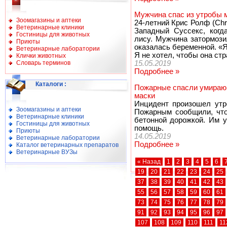
Мужчина спас из утробы 
Зоомагазины и аптеки
24-летний Крис Ролф (Chri
Ветеринарные клиники
Западный Суссекс, когд
Гостиницы для животных
лису. Мужчина затормози
Приюты
оказалась беременной. «Я
Ветеринарные лаборатории
Я не хотел, чтобы она ст
Клички животных
Словарь терминов
15.05.2019
Подробнее »
Каталоги
:
Пожарные спасли умирающ
маски
Инцидент произошел утро
Зоомагазины и аптеки
Пожарным сообщили, что
Ветеринарные клиники
бетонной дорожкой. Им у
Гостиницы для животных
помощь.
Приюты
14.05.2019
Ветеринарные лаборатории
Подробнее »
Каталог ветеринарных препаратов
Ветеринарные ВУЗы
« Назад
1
2
3
4
5
6
19
20
21
22
23
24
25
37
38
39
40
41
42
43
55
56
57
58
59
60
61
73
74
75
76
77
78
79
91
92
93
94
95
96
97
107
108
109
110
111
11