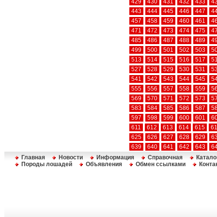
429
430
431
432
433
4
443
444
445
446
447
4
457
458
459
460
461
4
471
472
473
474
475
4
485
486
487
488
489
4
499
500
501
502
503
5
513
514
515
516
517
5
527
528
529
530
531
5
541
542
543
544
545
5
555
556
557
558
559
5
569
570
571
572
573
5
583
584
585
586
587
5
597
598
599
600
601
6
611
612
613
614
615
6
625
626
627
628
629
6
639
640
641
642
643
6
Главная
Новости
Информация
Справочная
Катало
Породы лошадей
Объявления
Обмен ссылками
Конта