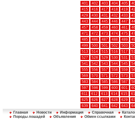
401
402
403
404
405
4
415
416
417
418
419
4
429
430
431
432
433
4
443
444
445
446
447
4
457
458
459
460
461
4
471
472
473
474
475
4
485
486
487
488
489
4
499
500
501
502
503
5
513
514
515
516
517
5
527
528
529
530
531
5
541
542
543
544
545
5
555
556
557
558
559
5
569
570
571
572
573
5
583
584
585
586
587
5
597
598
599
600
601
6
611
612
613
614
615
6
625
626
627
628
629
6
639
640
641
642
643
6
Главная
Новости
Информация
Справочная
Катало
Породы лошадей
Объявления
Обмен ссылками
Конта