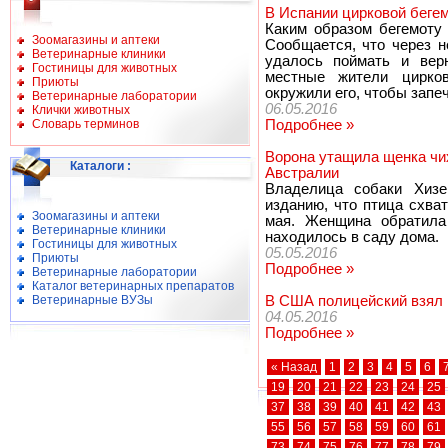
В Испании цирковой беге
Каким образом бегемоту 
Зоомагазины и аптеки
Сообщается, что через н
Ветеринарные клиники
удалось поймать и верн
Гостиницы для животных
местные жители цирков
Приюты
окружили его, чтобы запеч
Ветеринарные лаборатории
06.05.2016
Клички животных
Словарь терминов
Подробнее »
Ворона утащила щенка чи
Каталоги
:
Австралии
Владелица собаки Хизер
изданию, что птица схва
Зоомагазины и аптеки
мая. Женщина обратила 
Ветеринарные клиники
находилось в саду дома.
Гостиницы для животных
05.05.2016
Приюты
Подробнее »
Ветеринарные лаборатории
Каталог ветеринарных препаратов
Ветеринарные ВУЗы
В США полицейский взял 
04.05.2016
Подробнее »
« Назад
1
2
3
4
5
6
19
20
21
22
23
24
25
37
38
39
40
41
42
43
55
56
57
58
59
60
61
73
74
75
76
77
78
79