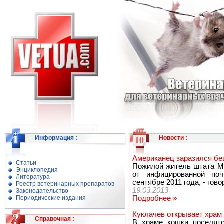
Информация
:
Новости
:
Американец заразился бе
Статьи
Пожилой житель штата М
Энциклопедия
от инфицированной по
Литература
сентябре 2011 года, - гово
Реестр ветеринарных препаратов
19.03.2013
Законодательство
Периодические издания
Подробнее »
Куклачев открывает храм
Справочная
:
В храме кошки поселятс