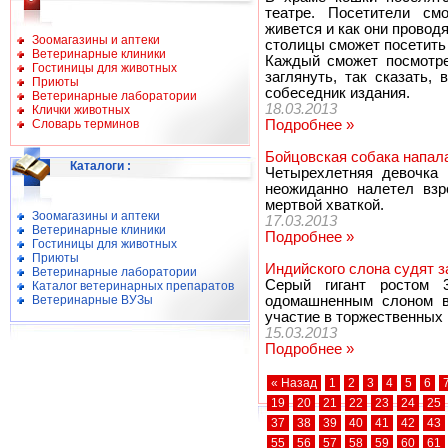
театре. Посетители см
живется и как они провод
Зоомагазины и аптеки
столицы сможет посетить
Ветеринарные клиники
Каждый сможет посмотре
Гостиницы для животных
заглянуть, так сказать,
Приюты
собеседник издания.
Ветеринарные лаборатории
18.03.2013
Клички животных
Словарь терминов
Подробнее »
Бойцовская собака напал
Каталоги
:
Четырехлетняя девочка 
неожиданно налетел вз
мертвой хваткой.
Зоомагазины и аптеки
17.03.2013
Ветеринарные клиники
Подробнее »
Гостиницы для животных
Приюты
Индийского слона судят з
Ветеринарные лаборатории
Серый гигант ростом 
Каталог ветеринарных препаратов
Ветеринарные ВУЗы
одомашненным слоном в
участие в торжественных 
15.03.2013
Подробнее »
« Назад
1
2
3
4
5
6
19
20
21
22
23
24
25
37
38
39
40
41
42
43
55
56
57
58
59
60
61