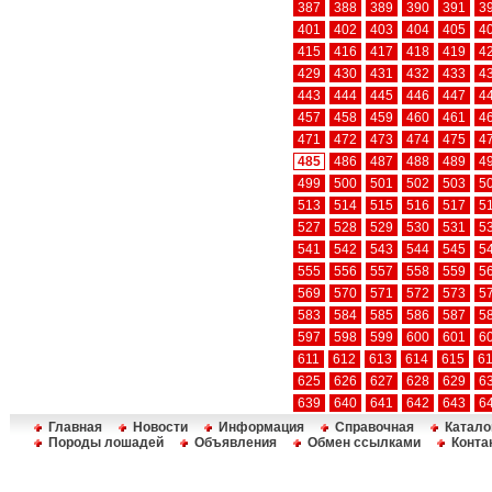
387
388
389
390
391
3
401
402
403
404
405
4
415
416
417
418
419
4
429
430
431
432
433
4
443
444
445
446
447
4
457
458
459
460
461
4
471
472
473
474
475
4
485
486
487
488
489
4
499
500
501
502
503
5
513
514
515
516
517
5
527
528
529
530
531
5
541
542
543
544
545
5
555
556
557
558
559
5
569
570
571
572
573
5
583
584
585
586
587
5
597
598
599
600
601
6
611
612
613
614
615
6
625
626
627
628
629
6
639
640
641
642
643
6
Главная
Новости
Информация
Справочная
Катало
Породы лошадей
Объявления
Обмен ссылками
Конта