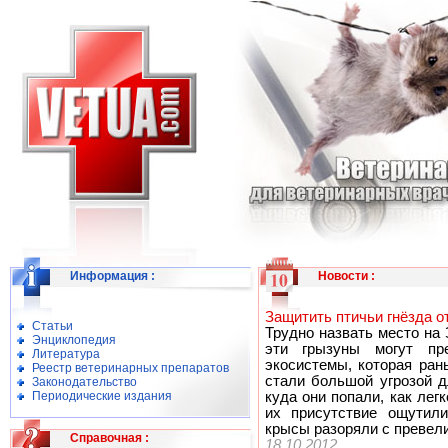
Информация
:
Новости
:
Защитить птичьи гнёзда 
Статьи
Трудно назвать место на
Энциклопедия
эти грызуны могут пр
Литература
экосистемы, которая ран
Реестр ветеринарных препаратов
стали большой угрозой 
Законодательство
Периодические издания
куда они попали, как лег
их присутствие ощутили
крысы разоряли с превел
Справочная
:
18.10.2012