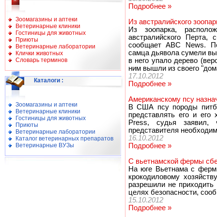
Подробнее »
Зоомагазины и аптеки
Из австралийского зоопа
Ветеринарные клиники
Из зоопарка, располо
Гостиницы для животных
австралийского Перта, 
Приюты
сообщает ABC News. По
Ветеринарные лаборатории
самца дьявола сумели выб
Клички животных
Словарь терминов
в него упало дерево (вер
ним вышли из своего "дома
17.10.2012
Каталоги
:
Подробнее »
Американскому псу назна
Зоомагазины и аптеки
В США псу породы питбу
Ветеринарные клиники
представлять его и его 
Гостиницы для животных
Press, судья заявил, 
Приюты
представителя необходим
Ветеринарные лаборатории
16.10.2012
Каталог ветеринарных препаратов
Ветеринарные ВУЗы
Подробнее »
С вьетнамской фермы сб
На юге Вьетнама с ферм
крокодиловому хозяйств
разрешили не приходить 
целях безопасности, сооб
15.10.2012
Подробнее »