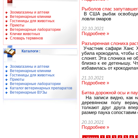
Рыболов спас запутавшего
Зоомагазины и аптеки
В США рыбак освободил 
Ветеринарные клиники
ловли омаров
Гостиницы для животных
Приюты
22.10.2021
Ветеринарные лаборатории
Подробнее »
Клички животных
Словарь терминов
Разъяренная слониха раст
Участник сафари Ханс Х
Каталоги
:
убила крокодила, чтобы 
слонят. Эта слониха не о
близко к ее детенышу. Ч
Зоомагазины и аптеки
избавилась от крокодила»
Ветеринарные клиники
Гостиницы для животных
21.10.2021
Приюты
Подробнее »
Ветеринарные лаборатории
Каталог ветеринарных препаратов
Ветеринарные ВУЗы
Битва дорожной осы и пау
На записи видно, как н
деревянном полу веран
толкают друг друга впер
размер паука сопоставим 
20.10.2021
Подробнее »
« Назад
1
2
3
4
5
6