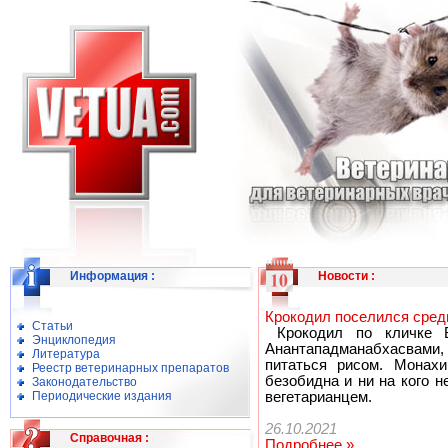
Информация
:
Новости
:
Крокодил поселился сред
Статьи
Крокодил по кличке Б
Энциклопедия
Анантападманабхасвами, 
Литература
питаться рисом. Монахи
Реестр ветеринарных препаратов
безобидна и ни на кого н
Законодательство
Периодические издания
вегетарианцем.
26.10.2021
Справочная
:
Подробнее »