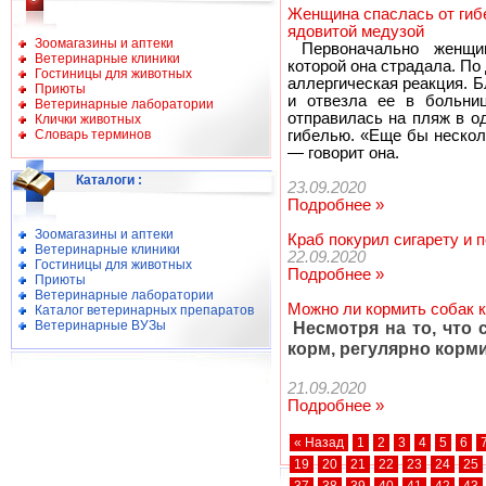
Женщина спаслась от гибе
ядовитой медузой
Зоомагазины и аптеки
Первоначально женщин
Ветеринарные клиники
которой она страдала. По
Гостиницы для животных
аллергическая реакция. Б
Приюты
и отвезла ее в больни
Ветеринарные лаборатории
отправилась на пляж в од
Клички животных
Словарь терминов
гибелью. «Еще бы нескол
— говорит она.
Каталоги
:
23.09.2020
Подробнее »
Зоомагазины и аптеки
Краб покурил сигарету и 
Ветеринарные клиники
22.09.2020
Гостиницы для животных
Подробнее »
Приюты
Ветеринарные лаборатории
Можно ли кормить собак 
Каталог ветеринарных препаратов
Ветеринарные ВУЗы
Несмотря на то, что
корм, регулярно корми
21.09.2020
Подробнее »
« Назад
1
2
3
4
5
6
19
20
21
22
23
24
25