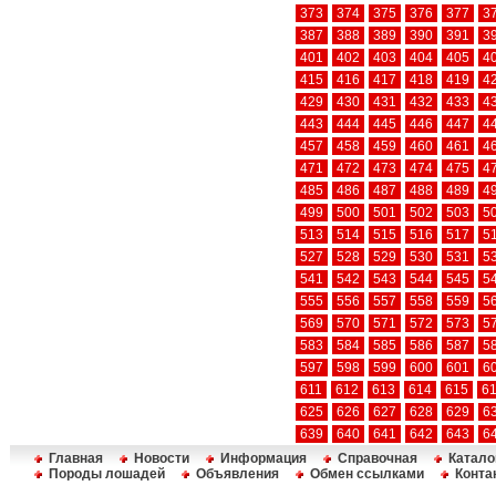
373
374
375
376
377
3
387
388
389
390
391
3
401
402
403
404
405
4
415
416
417
418
419
4
429
430
431
432
433
4
443
444
445
446
447
4
457
458
459
460
461
4
471
472
473
474
475
4
485
486
487
488
489
4
499
500
501
502
503
5
513
514
515
516
517
5
527
528
529
530
531
5
541
542
543
544
545
5
555
556
557
558
559
5
569
570
571
572
573
5
583
584
585
586
587
5
597
598
599
600
601
6
611
612
613
614
615
6
625
626
627
628
629
6
639
640
641
642
643
6
Главная
Новости
Информация
Справочная
Катало
Породы лошадей
Объявления
Обмен ссылками
Конта