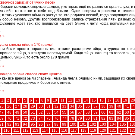
сверчков зависит от чужих песен
обирали молодых сверчков-самцов, у которых ещё не развился орган слуха, и
ких-либо контактов с себе подобными. Одни сверчки взрослели в тишин
; в таких условиях обычно растут те, кто родился весной, когда популяция ещ
ь особо некому. Другим воспроизводили запись стрекотания пяти разных с
ружение ждёт тех, кто появился на свет ближе к лету, когда популяция н
2
е »
ушка снесла яйцо в 170 грамм!
ни были просто поражены гигантскими размерами яйца, а курица по клич
 принесла яйцо, выглядела невозмутимой. Когда яйцо наконец-то взвесили, ок
целых 6 унций, то есть около 170 грамм!
2
е »
пожара собака спасла своих щенков
о как все щенки были спасены, Аманда легла рядом с ними, защищая их своим
 пожарные продолжали бороться с огнём.
2
е »
1
2
3
4
5
6
7
8
9
10
11
12
13
14
15
16
17
18
19
20
25
26
27
28
29
30
31
32
33
34
35
36
37
38
39
40
41
4
47
48
49
50
51
52
53
54
55
56
57
58
59
60
61
62
63
6
69
70
71
72
73
74
75
76
77
78
79
80
81
82
83
84
85
8
91
92
93
94
95
96
97
98
99
100
101
102
103
104
105
10
110
111
112
113
114
115
116
117
118
119
120
121
122
12