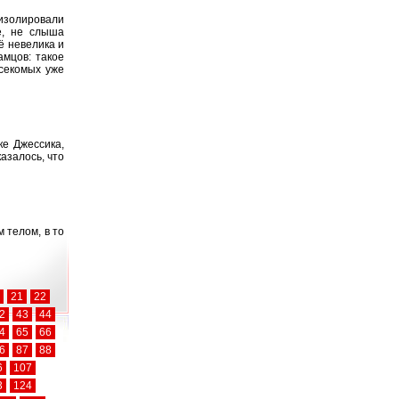
 изолировали
е, не слыша
ё невелика и
амцов: такое
асекомых уже
ке Джессика,
азалось, что
 телом, в то
21
22
2
43
44
4
65
66
6
87
88
6
107
3
124