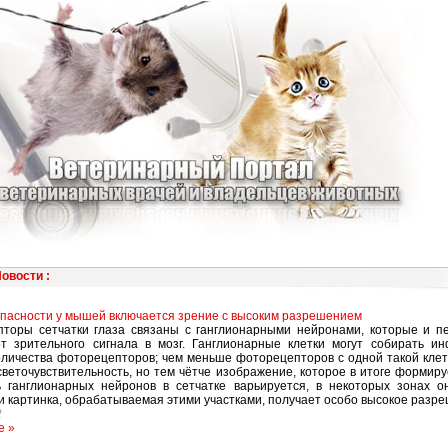
Новости
:
опасности у мышей включается зрение с высоким разрешением
торы сетчатки глаза связаны с ганглионарными нейронами, которые и п
т зрительного сигнала в мозг. Ганглионарные клетки могут собирать и
оличества фоторецепторов; чем меньше фоторецепторов с одной такой клет
светочувствительность, но тем чётче изображение, которое в итоге формируе
 ганглионарных нейронов в сетчатке варьируется, в некоторых зонах о
и картинка, обрабатываемая этими участками, получает особо высокое разр
2
е »