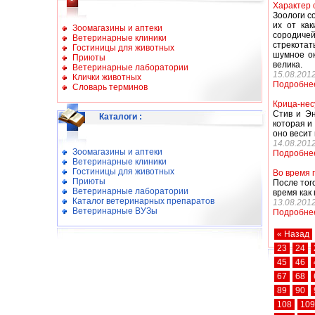
Характер 
Зоологи с
их от ка
Зоомагазины и аптеки
сородичей
Ветеринарные клиники
стрекотат
Гостиницы для животных
шумное ок
Приюты
велика.
Ветеринарные лаборатории
15.08.201
Клички животных
Подробне
Словарь терминов
Крица-нес
Стив и Эн
Каталоги
:
которая и
оно весит 
14.08.201
Зоомагазины и аптеки
Подробне
Ветеринарные клиники
Гостиницы для животных
Во время 
Приюты
После тог
Ветеринарные лаборатории
время как
Каталог ветеринарных препаратов
13.08.201
Ветеринарные ВУЗы
Подробне
« Назад
23
24
45
46
67
68
89
90
108
109