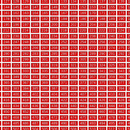
127
128
129
130
131
132
133
134
135
136
137
138
139
1
144
145
146
147
148
149
150
151
152
153
154
155
156
1
161
162
163
164
165
166
167
168
169
170
171
172
173
1
178
179
180
181
182
183
184
185
186
187
188
189
190
1
195
196
197
198
199
200
201
202
203
204
205
206
207
2
212
213
214
215
216
217
218
219
220
221
222
223
224
2
229
230
231
232
233
234
235
236
237
238
239
240
241
2
246
247
248
249
250
251
252
253
254
255
256
257
258
2
263
264
265
266
267
268
269
270
271
272
273
274
275
2
280
281
282
283
284
285
286
287
288
289
290
291
292
2
297
298
299
300
301
302
303
304
305
306
307
308
309
3
314
315
316
317
318
319
320
321
322
323
324
325
326
3
331
332
333
334
335
336
337
338
339
340
341
342
343
3
348
349
350
351
352
353
354
355
356
357
358
359
360
3
365
366
367
368
369
370
371
372
373
374
375
376
377
3
382
383
384
385
386
387
388
389
390
391
392
393
394
3
399
400
401
402
403
404
405
406
407
408
409
410
411
4
416
417
418
419
420
421
422
423
424
425
426
427
428
4
433
434
435
436
437
438
439
440
441
442
443
444
445
4
450
451
452
453
454
455
456
457
458
459
460
461
462
4
467
468
469
470
471
472
473
474
475
476
477
478
479
4
484
485
486
487
488
489
490
491
492
493
494
495
496
4
501
502
503
504
505
506
507
508
509
510
511
512
513
5