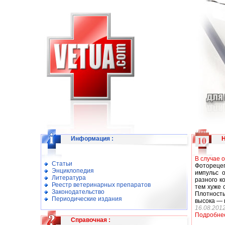
Информация
:
В случае 
Статьи
Фоторецеп
Энциклопедия
импульс о
Литература
разного к
Реестр ветеринарных препаратов
тем хуже 
Законодательство
Плотность
Периодические издания
высока — 
16.08.201
Подробне
Справочная
: