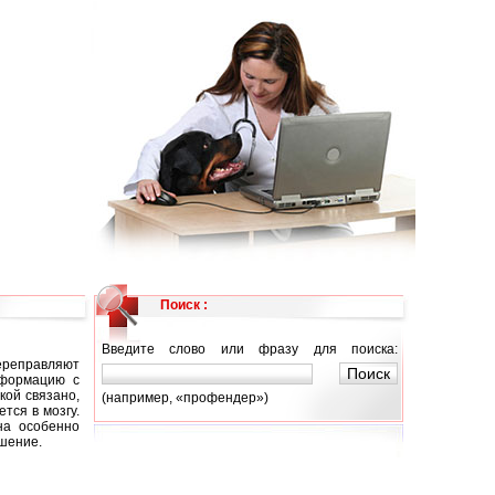
Поиск :
Введите слово или фразу для поиска:
ереправляют
нформацию с
кой связано,
(например, «профендер»)
тся в мозгу.
на особенно
ешение.