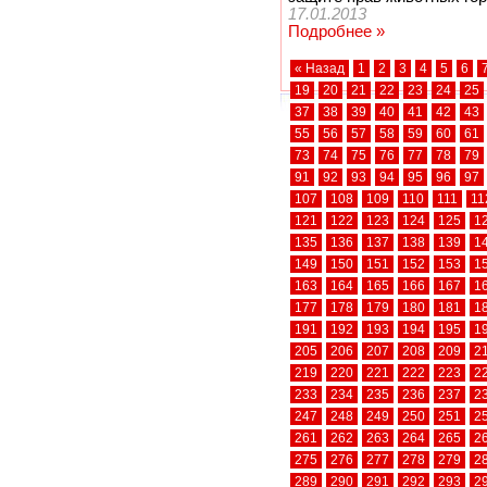
17.01.2013
Подробнее »
« Назад
1
2
3
4
5
6
19
20
21
22
23
24
25
37
38
39
40
41
42
43
55
56
57
58
59
60
61
73
74
75
76
77
78
79
91
92
93
94
95
96
97
107
108
109
110
111
11
121
122
123
124
125
1
135
136
137
138
139
1
149
150
151
152
153
1
163
164
165
166
167
1
177
178
179
180
181
1
191
192
193
194
195
1
205
206
207
208
209
2
219
220
221
222
223
2
233
234
235
236
237
2
247
248
249
250
251
2
261
262
263
264
265
2
275
276
277
278
279
2
289
290
291
292
293
2