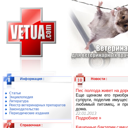
Информация
:
Новости
:
Пес полгода живет на дор
Статьи
Еще щенком его приобре
Энциклопедия
супруги, поделив имущес
Литература
любимый питомец, и про
Реестр ветеринарных препаратов
дома.
Законодательство
Периодические издания
22.01.2013
Подробнее »
Справочная
:
Кишечные бактерии самцо