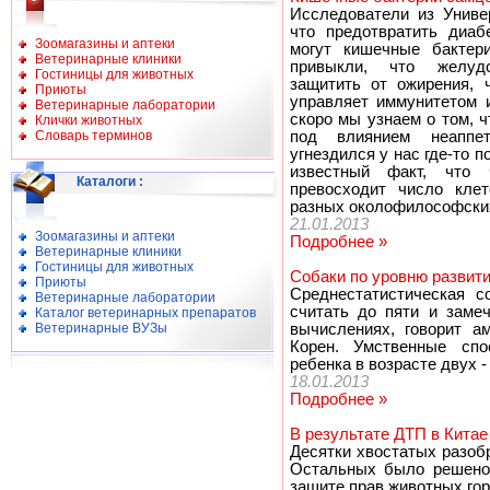
Исследователи из Униве
что предотвратить диаб
Зоомагазины и аптеки
могут кишечные бактери
Ветеринарные клиники
привыкли, что желудо
Гостиницы для животных
защитить от ожирения, 
Приюты
управляет иммунитетом 
Ветеринарные лаборатории
скоро мы узнаем о том, 
Клички животных
Словарь терминов
под влиянием неаппет
угнездился у нас где-то 
известный факт, что 
Каталоги
:
превосходит число клет
разных околофилософских
21.01.2013
Зоомагазины и аптеки
Подробнее »
Ветеринарные клиники
Гостиницы для животных
Собаки по уровню развит
Приюты
Среднестатистическая с
Ветеринарные лаборатории
считать до пяти и заме
Каталог ветеринарных препаратов
Ветеринарные ВУЗы
вычислениях, говорит а
Корен. Умственные спо
ребенка в возрасте двух -
18.01.2013
Подробнее »
В результате ДТП в Китае
Десятки хвостатых разоб
Остальных было решено 
защите прав животных го