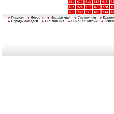
611
612
613
614
615
6
625
626
627
628
629
6
639
640
641
642
643
6
Главная
Новости
Информация
Справочная
Катало
Породы лошадей
Объявления
Обмен ссылками
Конта