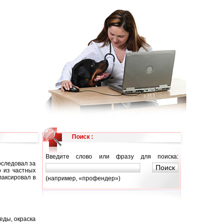
Поиск :
Введите слово или фразу для поиска:
оследовал за
о из частных
лаксировал в
(например, «профендер»)
еды, окраска