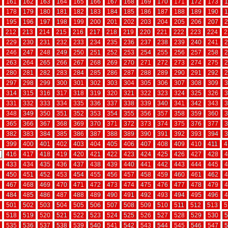
161
162
163
164
165
166
167
168
169
170
171
172
173
1
178
179
180
181
182
183
184
185
186
187
188
189
190
1
195
196
197
198
199
200
201
202
203
204
205
206
207
2
212
213
214
215
216
217
218
219
220
221
222
223
224
2
229
230
231
232
233
234
235
236
237
238
239
240
241
2
246
247
248
249
250
251
252
253
254
255
256
257
258
2
263
264
265
266
267
268
269
270
271
272
273
274
275
2
280
281
282
283
284
285
286
287
288
289
290
291
292
2
297
298
299
300
301
302
303
304
305
306
307
308
309
3
314
315
316
317
318
319
320
321
322
323
324
325
326
3
331
332
333
334
335
336
337
338
339
340
341
342
343
3
348
349
350
351
352
353
354
355
356
357
358
359
360
3
365
366
367
368
369
370
371
372
373
374
375
376
377
3
382
383
384
385
386
387
388
389
390
391
392
393
394
3
399
400
401
402
403
404
405
406
407
408
409
410
411
4
416
417
418
419
420
421
422
423
424
425
426
427
428
4
433
434
435
436
437
438
439
440
441
442
443
444
445
4
450
451
452
453
454
455
456
457
458
459
460
461
462
4
467
468
469
470
471
472
473
474
475
476
477
478
479
4
484
485
486
487
488
489
490
491
492
493
494
495
496
4
501
502
503
504
505
506
507
508
509
510
511
512
513
5
518
519
520
521
522
523
524
525
526
527
528
529
530
5
535
536
537
538
539
540
541
542
543
544
545
546
547
5