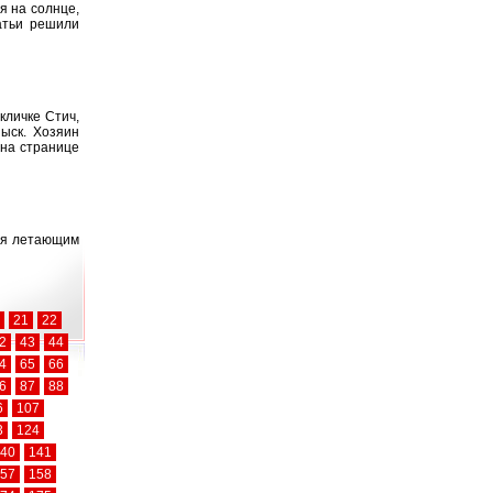
я на солнце,
татьи решили
кличке Стич,
ыск. Хозяин
 на странице
ия летающим
21
22
2
43
44
4
65
66
6
87
88
6
107
3
124
40
141
57
158