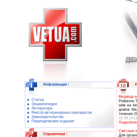
Информация
:
Медведь в
Статьи
Рафаэль Т
Энциклопедия
ним на бе
Литература
домов. Ме
Реестр ветеринарных препаратов
течение 2
Законодательство
02.06.201
Периодические издания
Подробне
Светлые н
Справочная
:
Для орган