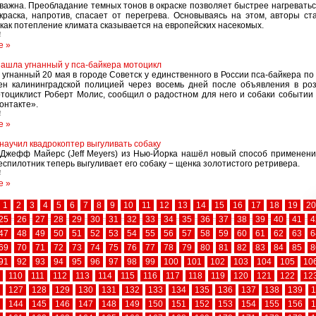
важна. Преобладание темных тонов в окраске позволяет быстрее нагреватьс
краска, напротив, спасает от перегрева. Основываясь на этом, авторы с
 как потепление климата сказывается на европейских насекомых.
4
е »
ашла угнанный у пса-байкера мотоцикл
 угнанный 20 мая в городе Советск у единственного в России пса-байкера по 
н калининградской полицией через восемь дней после объявления в роз
отоциклист Роберт Молис, сообщил о радостном для него и собаки событии
онтакте».
4
е »
научил квадрокоптер выгуливать собаку
Джефф Майерс (Jeff Meyers) из Нью-Йорка нашёл новый способ применен
еспилотник теперь выгуливает его собаку − щенка золотистого ретривера.
4
е »
1
2
3
4
5
6
7
8
9
10
11
12
13
14
15
16
17
18
19
20
25
26
27
28
29
30
31
32
33
34
35
36
37
38
39
40
41
4
47
48
49
50
51
52
53
54
55
56
57
58
59
60
61
62
63
6
69
70
71
72
73
74
75
76
77
78
79
80
81
82
83
84
85
8
91
92
93
94
95
96
97
98
99
100
101
102
103
104
105
10
110
111
112
113
114
115
116
117
118
119
120
121
122
12
127
128
129
130
131
132
133
134
135
136
137
138
139
1
144
145
146
147
148
149
150
151
152
153
154
155
156
1