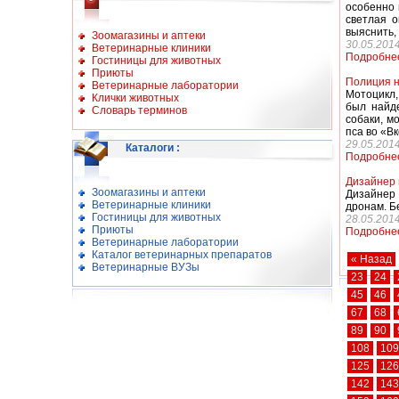
особенно 
светлая о
выяснить,
Зоомагазины и аптеки
30.05.201
Ветеринарные клиники
Подробне
Гостиницы для животных
Приюты
Полиция н
Ветеринарные лаборатории
Мотоцикл,
Клички животных
был найде
Словарь терминов
собаки, м
пса во «Вк
29.05.201
Каталоги
:
Подробне
Дизайнер 
Зоомагазины и аптеки
Дизайнер 
Ветеринарные клиники
дронам. Б
Гостиницы для животных
28.05.201
Приюты
Подробне
Ветеринарные лаборатории
Каталог ветеринарных препаратов
« Назад
Ветеринарные ВУЗы
23
24
45
46
67
68
89
90
108
109
125
126
142
143