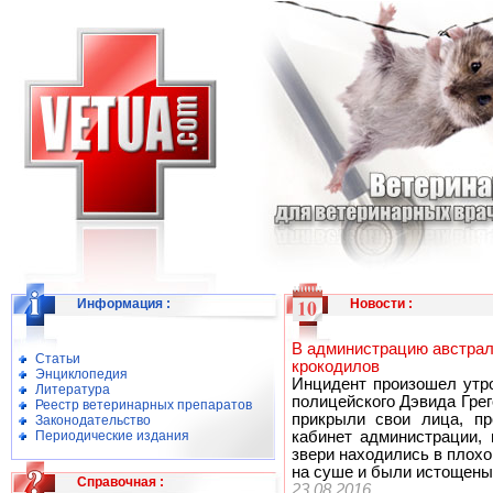
Информация
:
Новости
:
В администрацию австрал
Статьи
крокодилов
Энциклопедия
Инцидент произошел утро
Литература
полицейского Дэвида Грег
Реестр ветеринарных препаратов
прикрыли свои лица, пр
Законодательство
Периодические издания
кабинет администрации, 
звери находились в плох
на суше и были истощены
Справочная
:
23.08.2016