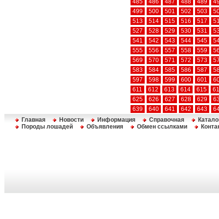
485
486
487
488
489
4
499
500
501
502
503
5
513
514
515
516
517
5
527
528
529
530
531
5
541
542
543
544
545
5
555
556
557
558
559
5
569
570
571
572
573
5
583
584
585
586
587
5
597
598
599
600
601
6
611
612
613
614
615
6
625
626
627
628
629
6
639
640
641
642
643
6
Главная
Новости
Информация
Справочная
Катало
Породы лошадей
Объявления
Обмен ссылками
Конта