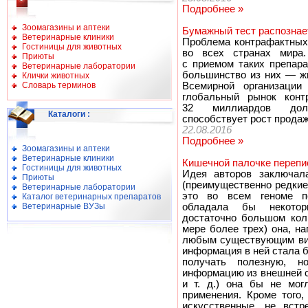
Подробнее »
Зоомагазины и аптеки
Бумажный тест распознае
Ветеринарные клиники
Проблема контрафактных 
Гостиницы для животных
во всех странах мира.
Приюты
с приемом таких препара
Ветеринарные лаборатории
большинство из них — ж
Клички животных
Словарь терминов
Всемирной организации
глобальный рынок конт
32 миллиардов долл
Каталоги
:
способствует рост продаж
22.08.2016
Подробнее »
Зоомагазины и аптеки
Ветеринарные клиники
Кишечной палочке перепи
Гостиницы для животных
Идея авторов заключал
Приюты
(преимущественно редкие
Ветеринарные лаборатории
это во всем геноме по
Каталог ветеринарных препаратов
Ветеринарные ВУЗы
обладала бы некотор
достаточно большом кол
мере более трех) она, н
любым существующим вир
информация в ней стала б
получать полезную, н
информацию из внешней с
и т. д.) она бы не мог
применения. Кроме того,
искусственные, не вст