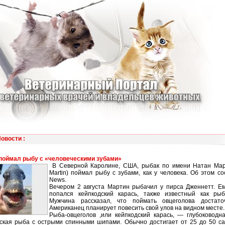
Новости
:
поймал рыбу с «человеческими зубами»
В Северной Каролине, США, рыбак по имени Натан Мар
Martin) поймал рыбу с зубами, как у человека. Об этом 
News.
Вечером 2 августа Мартин рыбачил у пирса Дженнетт. Ем
попался кейпкодский карась, также известный как рыба
Мужчина рассказал, что поймать овцеголова достато
Американец планирует повесить свой улов на видном месте.
Рыба-овцеголов ,или кейпкодский карась, — глубоководн
ская рыба с острыми спинными шипами. Обычно достигает от 25 до 50 са