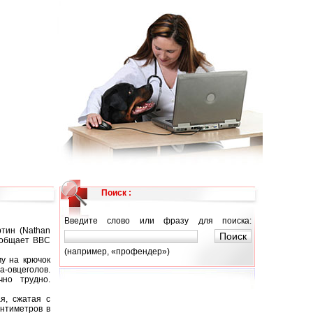
Поиск :
Введите слово или фразу для поиска:
тин (Nathan
сообщает BBC
(например, «профендер»)
у на крючок
-овцеголов.
чно трудно.
ая, сжатая с
нтиметров в