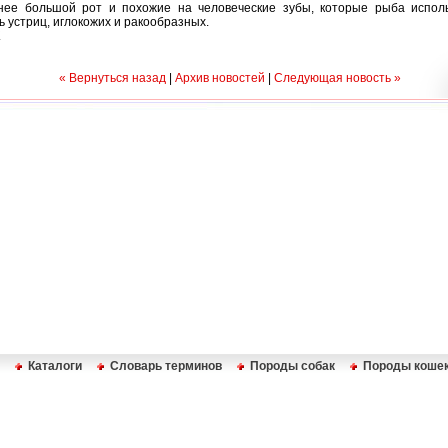
нее большой рот и похожие на человеческие зубы, которые рыба исполь
ь устриц, иглокожих и ракообразных.
1
« Вернуться назад
|
Архив новостей
|
Следующая новость »
Каталоги
Словарь терминов
Породы собак
Породы коше