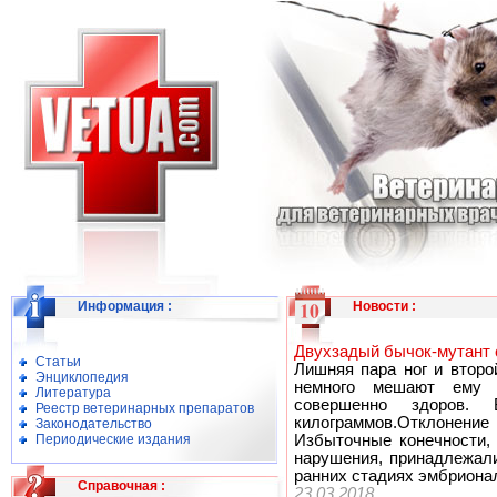
Информация
:
Новости
:
Двухзадый бычок-мутант 
Статьи
Лишняя пара ног и второ
Энциклопедия
немного мешают ему 
Литература
совершенно здоров. 
Реестр ветеринарных препаратов
килограммов.Отклонен
Законодательство
Периодические издания
Избыточные конечности, 
нарушения, принадлежали
ранних стадиях эмбрионал
Справочная
:
23.03.2018