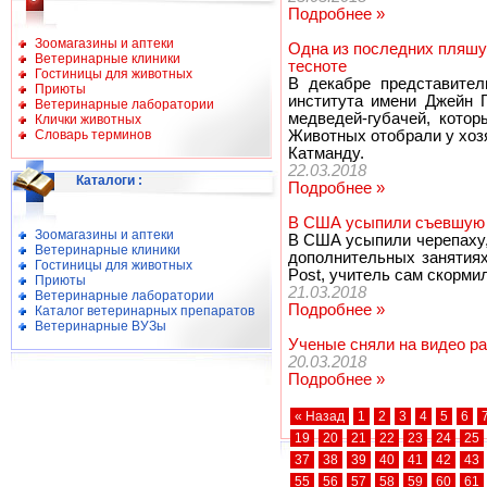
Подробнее »
Зоомагазины и аптеки
Одна из последних пляшущ
Ветеринарные клиники
тесноте
Гостиницы для животных
В декабре представители
Приюты
института имени Джейн 
Ветеринарные лаборатории
медведей-губачей, кото
Клички животных
Словарь терминов
Животных отобрали у хоз
Катманду.
22.03.2018
Каталоги
:
Подробнее »
В США усыпили съевшую щ
Зоомагазины и аптеки
В США усыпили черепаху,
Ветеринарные клиники
дополнительных занятиях
Гостиницы для животных
Post, учитель сам скорм
Приюты
21.03.2018
Ветеринарные лаборатории
Подробнее »
Каталог ветеринарных препаратов
Ветеринарные ВУЗы
Ученые сняли на видео р
20.03.2018
Подробнее »
« Назад
1
2
3
4
5
6
19
20
21
22
23
24
25
37
38
39
40
41
42
43
55
56
57
58
59
60
61