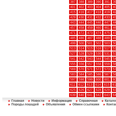
387
388
389
390
391
3
401
402
403
404
405
4
415
416
417
418
419
4
429
430
431
432
433
4
443
444
445
446
447
4
457
458
459
460
461
4
471
472
473
474
475
4
485
486
487
488
489
4
499
500
501
502
503
5
513
514
515
516
517
5
527
528
529
530
531
5
541
542
543
544
545
5
555
556
557
558
559
5
569
570
571
572
573
5
583
584
585
586
587
5
597
598
599
600
601
6
611
612
613
614
615
6
625
626
627
628
629
6
639
640
641
642
643
6
Главная
Новости
Информация
Справочная
Катало
Породы лошадей
Объявления
Обмен ссылками
Конта