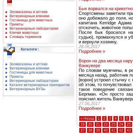
Бык ворвался на крикетно
Зоомагазины и аптеки
Спортсмены заметили при
Ветеринарные клиники
оно добежало до поля, но
Гостиницы для животных
капитана Kerridge Адама
Приюты
отскочить, животное попы
Ветеринарные лаборатории
После бык бросился на 
Клички животных
Словарь терминов
судью), промахнулся и у
и вернули хозяину.
28.06.2017
Каталоги
:
Подробнее »
Ворон на два месяца нар
Зоомагазины и аптеки
Ванкувере
Ветеринарные клиники
По словам мужчины, в ре
Гостиницы для животных
месяца назад, работник 
Приюты
[ворон] устроил стычку с 
Ветеринарные лаборатории
об этом, то почувствовал
Каталог ветеринарных препаратов
Ветеринарные ВУЗы
такое поведение связан
Бергман. «Он просто за
пояснил житель Ванкувер
27.06.2017
Подробнее »
« Назад
1
2
3
4
5
6
19
20
21
22
23
24
25
37
38
39
40
41
42
43