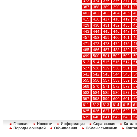
373
374
375
376
377
3
387
388
389
390
391
3
401
402
403
404
405
4
415
416
417
418
419
4
429
430
431
432
433
4
443
444
445
446
447
4
457
458
459
460
461
4
471
472
473
474
475
4
485
486
487
488
489
4
499
500
501
502
503
5
513
514
515
516
517
5
527
528
529
530
531
5
541
542
543
544
545
5
555
556
557
558
559
5
569
570
571
572
573
5
583
584
585
586
587
5
597
598
599
600
601
6
611
612
613
614
615
6
625
626
627
628
629
6
639
640
641
642
643
6
Главная
Новости
Информация
Справочная
Катало
Породы лошадей
Объявления
Обмен ссылками
Конта