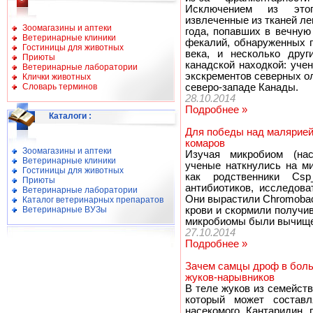
Исключением из это
извлеченные из тканей ле
Зоомагазины и аптеки
года, попавших в вечную
Ветеринарные клиники
фекалий, обнаруженных п
Гостиницы для животных
века, и несколько друг
Приюты
канадской находкой: уче
Ветеринарные лаборатории
экскрементов северных о
Клички животных
Словарь терминов
северо-западе Канады.
28.10.2014
Подробнее »
Каталоги
:
Для победы над малярией
комаров
Зоомагазины и аптеки
Изучая микробиом (нас
Ветеринарные клиники
ученые наткнулись на ми
Гостиницы для животных
как родственники Cs
Приюты
антибиотиков, исследов
Ветеринарные лаборатории
Они вырастили Chromobact
Каталог ветеринарных препаратов
Ветеринарные ВУЗы
крови и скормили получи
микробиомы были вычище
27.10.2014
Подробнее »
Зачем самцы дроф в боль
жуков-нарывников
В теле жуков из семейст
который может состав
насекомого. Кантаридин, 