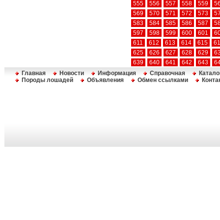
555
556
557
558
559
5
569
570
571
572
573
5
583
584
585
586
587
5
597
598
599
600
601
6
611
612
613
614
615
6
625
626
627
628
629
6
639
640
641
642
643
6
Главная
Новости
Информация
Справочная
Катало
Породы лошадей
Объявления
Обмен ссылками
Конта