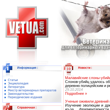
Информация
:
Новости
:
Малавийские слоны-убийц
Статьи
Слонов-убийц удалось об
Энциклопедия
деревню полицейским и р
Литература
29.10.2014
Реестр ветеринарных препаратов
Подробнее »
Законодательство
Периодические издания
Ученые оживили древний 
Изучение эволюции и дре
Справочная
:
из-за фрагментарност