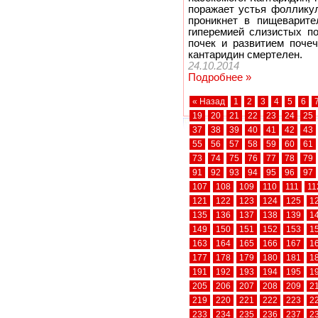
поражает устья фолликул
проникнет в пищеварител
гиперемией слизистых по
почек и развитием поче
кантаридин смертелен.
24.10.2014
Подробнее »
« Назад
1
2
3
4
5
6
19
20
21
22
23
24
25
37
38
39
40
41
42
43
55
56
57
58
59
60
61
73
74
75
76
77
78
79
91
92
93
94
95
96
97
107
108
109
110
111
11
121
122
123
124
125
1
135
136
137
138
139
1
149
150
151
152
153
1
163
164
165
166
167
1
177
178
179
180
181
1
191
192
193
194
195
1
205
206
207
208
209
2
219
220
221
222
223
2
233
234
235
236
237
2