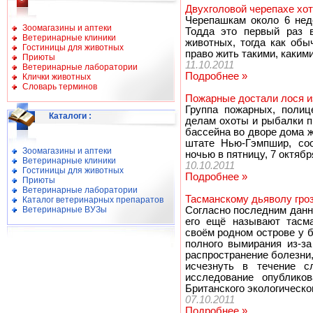
Двухголовой черепахе хо
Черепашкам около 6 нед
Зоомагазины и аптеки
Тодда это первый раз в
Ветеринарные клиники
животных, тогда как обы
Гостиницы для животных
право жить такими, какими
Приюты
11.10.2011
Ветеринарные лаборатории
Подробнее »
Клички животных
Словарь терминов
Пожарные достали лося и
Группа пожарных, полиц
Каталоги
:
делам охоты и рыбалки п
бассейна во дворе дома 
штате Нью-Гэмпшир, с
Зоомагазины и аптеки
ночью в пятницу, 7 октябр
Ветеринарные клиники
10.10.2011
Гостиницы для животных
Подробнее »
Приюты
Ветеринарные лаборатории
Тасманскому дьяволу гро
Каталог ветеринарных препаратов
Ветеринарные ВУЗы
Согласно последним данн
его ещё называют тасм
своём родном острове у б
полного вымирания из-за
распространение болезни
исчезнуть в течение с
исследование опублико
Британского экологическо
07.10.2011
Подробнее »