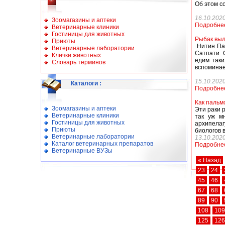
Об этом с
16.10.202
Зоомагазины и аптеки
Подробне
Ветеринарные клиники
Гостиницы для животных
Рыбак выл
Приюты
Нитин Пат
Ветеринарные лаборатории
Сатпати. 
Клички животных
едим таки
Словарь терминов
вспоминае
15.10.202
Каталоги
:
Подробне
Как пальм
Зоомагазины и аптеки
Эти раки 
Ветеринарные клиники
так уж м
Гостиницы для животных
архипелаг
Приюты
биологов 
Ветеринарные лаборатории
13.10.202
Каталог ветеринарных препаратов
Подробне
Ветеринарные ВУЗы
« Назад
23
24
45
46
67
68
89
90
108
109
125
126