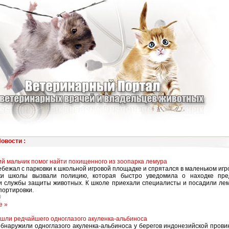
Новости
:
й мальчик помог найти похищенного из зоопарка лемура
бежал с парковки к школьной игровой площадке и спрятался в маленьком игр
ки школы вызвали полицию, которая быстро уведомила о находке пре
и службы защиты животных. К школе приехали специалисты и посадили лем
портировки.
0
е »
шли редчайшего одноглазого акуленка-альбиноса
наружили одноглазого акуленка-альбиноса у берегов индонезийской прови