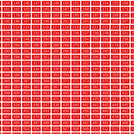
144
145
146
147
148
149
150
151
152
153
154
155
156
1
161
162
163
164
165
166
167
168
169
170
171
172
173
1
178
179
180
181
182
183
184
185
186
187
188
189
190
1
195
196
197
198
199
200
201
202
203
204
205
206
207
2
212
213
214
215
216
217
218
219
220
221
222
223
224
2
229
230
231
232
233
234
235
236
237
238
239
240
241
2
246
247
248
249
250
251
252
253
254
255
256
257
258
2
263
264
265
266
267
268
269
270
271
272
273
274
275
2
280
281
282
283
284
285
286
287
288
289
290
291
292
2
297
298
299
300
301
302
303
304
305
306
307
308
309
3
314
315
316
317
318
319
320
321
322
323
324
325
326
3
331
332
333
334
335
336
337
338
339
340
341
342
343
3
348
349
350
351
352
353
354
355
356
357
358
359
360
3
365
366
367
368
369
370
371
372
373
374
375
376
377
3
382
383
384
385
386
387
388
389
390
391
392
393
394
3
399
400
401
402
403
404
405
406
407
408
409
410
411
4
416
417
418
419
420
421
422
423
424
425
426
427
428
4
433
434
435
436
437
438
439
440
441
442
443
444
445
4
450
451
452
453
454
455
456
457
458
459
460
461
462
4
467
468
469
470
471
472
473
474
475
476
477
478
479
4
484
485
486
487
488
489
490
491
492
493
494
495
496
4
501
502
503
504
505
506
507
508
509
510
511
512
513
5