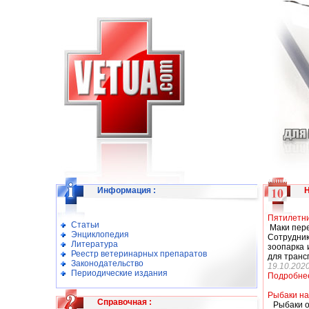
Информация
:
Пятилетни
Статьи
Маки пере
Энциклопедия
Сотрудни
Литература
зоопарка 
Реестр ветеринарных препаратов
для транс
Законодательство
19.10.202
Периодические издания
Подробне
Рыбаки на
Справочная
:
Рыбаки об