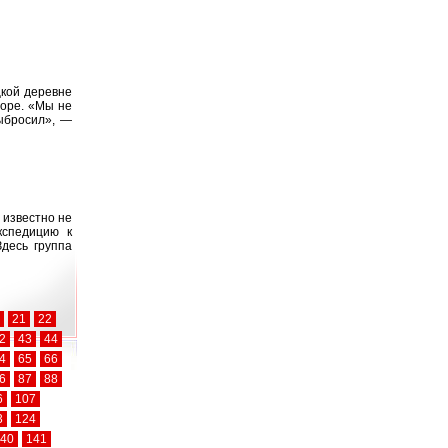
цкой деревне
море. «Мы не
выбросил», —
 известно не
кспедицию к
Здесь группа
21
22
2
43
44
4
65
66
6
87
88
6
107
3
124
40
141