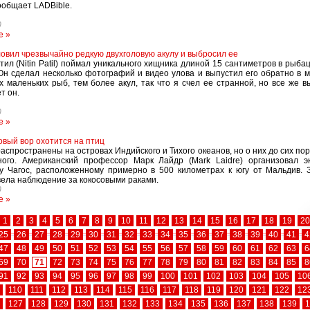
ообщает LADBible.
0
е »
овил чрезвычайно редкую двухголовую акулу и выбросил ее
ил (Nitin Patil) поймал уникального хищника длиной 15 сантиметров в рыба
Он сделал несколько фотографий и видео улова и выпустил его обратно в 
х маленьких рыб, тем более акул, так что я счел ее странной, но все же 
т он.
0
е »
овый вор охотится на птиц
распространены на островах Индийского и Тихого океанов, но о них до сих пор
ного. Американский профессор Марк Лайдр (Mark Laidre) организовал э
у Чагос, расположенному примерно в 500 километрах к югу от Мальдив. 
вела наблюдение за кокосовыми раками.
0
е »
1
2
3
4
5
6
7
8
9
10
11
12
13
14
15
16
17
18
19
20
25
26
27
28
29
30
31
32
33
34
35
36
37
38
39
40
41
4
47
48
49
50
51
52
53
54
55
56
57
58
59
60
61
62
63
6
69
70
71
72
73
74
75
76
77
78
79
80
81
82
83
84
85
8
91
92
93
94
95
96
97
98
99
100
101
102
103
104
105
10
110
111
112
113
114
115
116
117
118
119
120
121
122
12
127
128
129
130
131
132
133
134
135
136
137
138
139
1