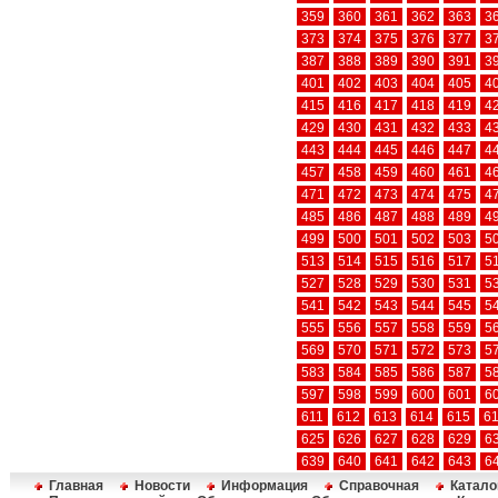
359
360
361
362
363
3
373
374
375
376
377
3
387
388
389
390
391
3
401
402
403
404
405
4
415
416
417
418
419
4
429
430
431
432
433
4
443
444
445
446
447
4
457
458
459
460
461
4
471
472
473
474
475
4
485
486
487
488
489
4
499
500
501
502
503
5
513
514
515
516
517
5
527
528
529
530
531
5
541
542
543
544
545
5
555
556
557
558
559
5
569
570
571
572
573
5
583
584
585
586
587
5
597
598
599
600
601
6
611
612
613
614
615
6
625
626
627
628
629
6
639
640
641
642
643
6
Главная
Новости
Информация
Справочная
Катало