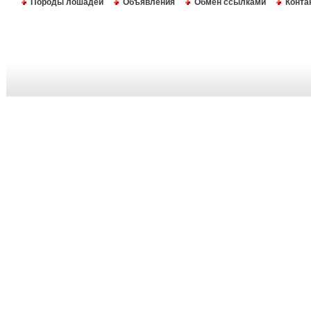
Породы лошадей
Объявления
Обмен ссылками
Конта