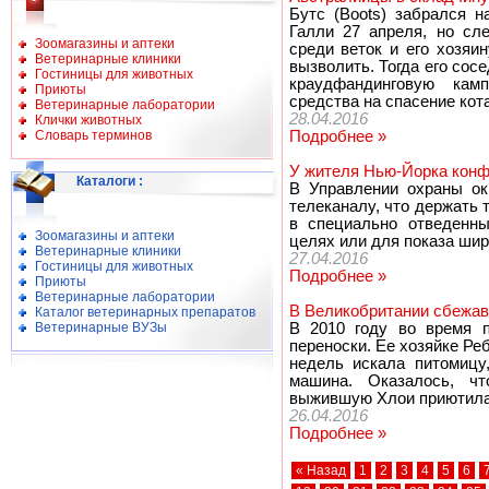
Бутс (Boots) забрался н
Галли 27 апреля, но сле
Зоомагазины и аптеки
среди веток и его хозяи
Ветеринарные клиники
вызволить. Тогда его сосе
Гостиницы для животных
краудфандинговую кам
Приюты
средства на спасение кота
Ветеринарные лаборатории
28.04.2016
Клички животных
Словарь терминов
Подробнее »
У жителя Нью-Йорка конф
Каталоги
:
В Управлении охраны о
телеканалу, что держать
в специально отведенны
Зоомагазины и аптеки
целях или для показа шир
Ветеринарные клиники
27.04.2016
Гостиницы для животных
Подробнее »
Приюты
Ветеринарные лаборатории
В Великобритании сбежав
Каталог ветеринарных препаратов
Ветеринарные ВУЗы
В 2010 году во время п
переноски. Ее хозяйке Реб
недель искала питомицу
машина. Оказалось, ч
выжившую Хлои приютила
26.04.2016
Подробнее »
« Назад
1
2
3
4
5
6