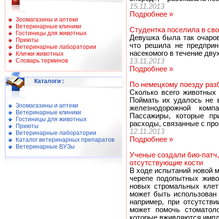
15.11.2013
Подробнее »
Зоомагазины и аптеки
Ветеринарные клиники
Студентка поселила в сво
Гостиницы для животных
Девушка была так очаров
Приюты
что решила не предприн
Ветеринарные лаборатории
насекомого в течение дву
Клички животных
Словарь терминов
13.11.2013
Подробнее »
Каталоги
:
По немецкому поезду раз
Сколько всего животных 
Поймать их удалось не 
Зоомагазины и аптеки
железнодорожной комп
Ветеринарные клиники
Пассажиры, которые пр
Гостиницы для животных
расходы, связанные с про
Приюты
12.11.2013
Ветеринарные лаборатории
Подробнее »
Каталог ветеринарных препаратов
Ветеринарные ВУЗы
Ученые создали био-патч
отсутствующие кости
В ходе испытаний новой 
черепе подопытных живо
новых стромальных клето
может быть использован
например, при отсутстви
может помочь стоматоло
которые вживляются импл