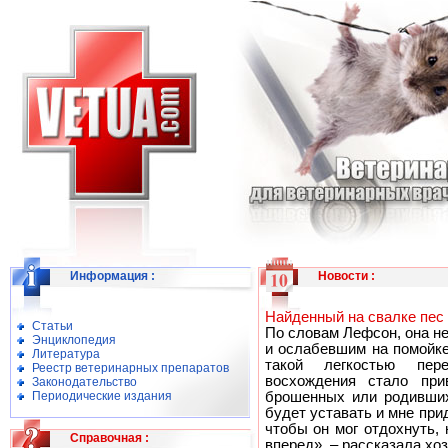
Информация
:
Новости
:
Найденный на свалке пес
Статьи
По словам Лефсон, она н
Энциклопедия
и ослабевшим на помойке
Литература
такой легкостью пер
Реестр ветеринарных препаратов
восхождения стало пр
Законодательство
Периодические издания
брошенных или родивших
будет уставать и мне прид
чтобы он мог отдохнуть,
Справочная
:
вперед», – рассказала хоз