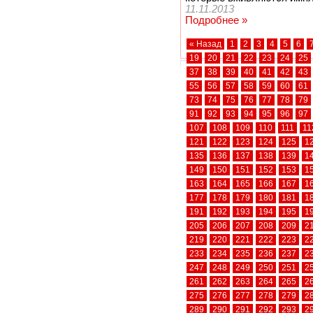
11.11.2013
Подробнее »
« Назад
1
2
3
4
5
6
19
20
21
22
23
24
25
37
38
39
40
41
42
43
55
56
57
58
59
60
61
73
74
75
76
77
78
79
91
92
93
94
95
96
97
107
108
109
110
111
11
121
122
123
124
125
1
135
136
137
138
139
1
149
150
151
152
153
1
163
164
165
166
167
1
177
178
179
180
181
1
191
192
193
194
195
1
205
206
207
208
209
2
219
220
221
222
223
2
233
234
235
236
237
2
247
248
249
250
251
2
261
262
263
264
265
2
275
276
277
278
279
2
289
290
291
292
293
2