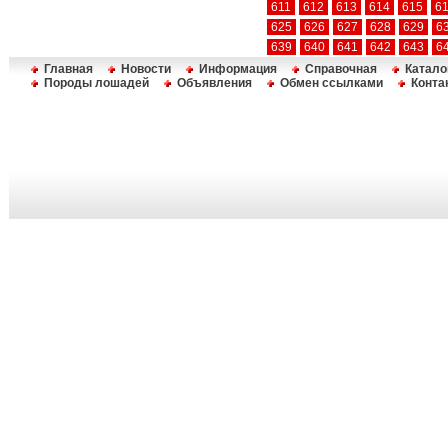
611
612
613
614
615
6
625
626
627
628
629
6
639
640
641
642
643
6
Главная
Новости
Информация
Справочная
Катало
Породы лошадей
Объявления
Обмен ссылками
Конта