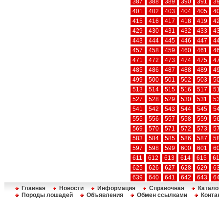
387
388
389
390
391
3
401
402
403
404
405
4
415
416
417
418
419
4
429
430
431
432
433
4
443
444
445
446
447
4
457
458
459
460
461
4
471
472
473
474
475
4
485
486
487
488
489
4
499
500
501
502
503
5
513
514
515
516
517
5
527
528
529
530
531
5
541
542
543
544
545
5
555
556
557
558
559
5
569
570
571
572
573
5
583
584
585
586
587
5
597
598
599
600
601
6
611
612
613
614
615
6
625
626
627
628
629
6
639
640
641
642
643
6
Главная
Новости
Информация
Справочная
Катало
Породы лошадей
Объявления
Обмен ссылками
Конта