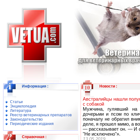
Информация
:
Новости
:
Австралийцы нашли полук
Статьи
с собакой
Энциклопедия
Мужчина, гулявший на
Литература
дочерьми и псом по клич
Реестр ветеринарных препаратов
поначалу не обратил вни
Законодательство
Периодические издания
деле, я прошел мимо, а во
— рассказывает он. — И с
"Не исключено"».
Справочная
:
13.05.2019