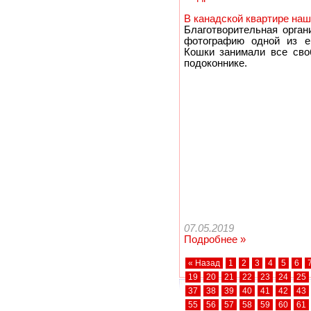
В канадской квартире наш
Благотворительная орган
фотографию одной из ег
Кошки занимали все сво
подоконнике.
07.05.2019
Подробнее »
« Назад
1
2
3
4
5
6
19
20
21
22
23
24
25
37
38
39
40
41
42
43
55
56
57
58
59
60
61