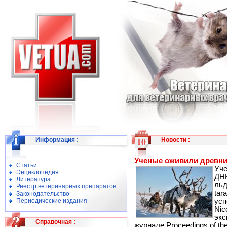
Информация
:
Новости
:
Ученые оживили древни
Статьи
Уч
Энциклопедия
ДН
Литература
льд
Реестр ветеринарных препаратов
ta
Законодательство
Периодические издания
ус
Ni
экс
Справочная
:
журнале Proceedings of the