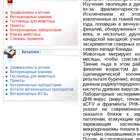
Изучение эволюции и дре
из-за фрагментарност
Зоомагазины и аптеки
Исключением из это
Ветеринарные клиники
извлеченные из тканей ле
Гостиницы для животных
года, попавших в вечную
Приюты
фекалий, обнаруженных п
Ветеринарные лаборатории
века, и несколько друг
Клички животных
Словарь терминов
канадской находкой: уче
экскрементов северных о
северо-западе Канады.
Каталоги
:
Животные мигрируют ко
месяцы, чтобы спастись
Таяние льда в этом рай
Зоомагазины и аптеки
фекалии возрастом до
Ветеринарные клиники
(цилиндрической коло
Гостиницы для животных
результате бурения), возр
Приюты
данным радиоуглеродного
Ветеринарные лаборатории
кислоты древних вирусов.
Каталог ветеринарных препаратов
Ветеринарные ВУЗы
Лабораторные экспериме
ДНК-вирус (вирус, гено
aCFV и фрагменты РНК-в
указал на современны
оказался близок к за
патогенам, атакующим гри
заражающим насеком
микроорганизмы попали в 
случайно оказавшимися н
Потом исследователи в