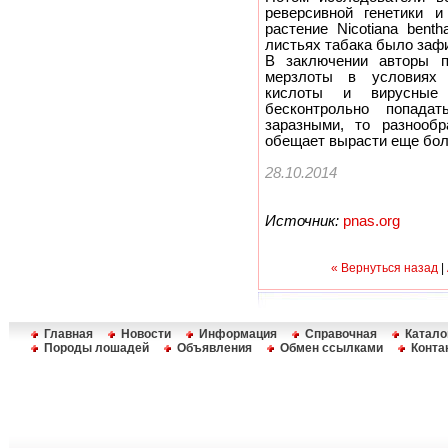
реверсивной генетики 
растение Nicotiana ben
листьях табака было заф
В заключении авторы по
мерзлоты в условиях 
кислоты и вирусные 
бесконтрольно попада
заразными, то разнооб
обещает вырасти еще бо
28.10.2014
Источник:
pnas.org
« Вернуться назад
|
Главная
Новости
Информация
Справочная
Катало
Породы лошадей
Объявления
Обмен ссылками
Конта