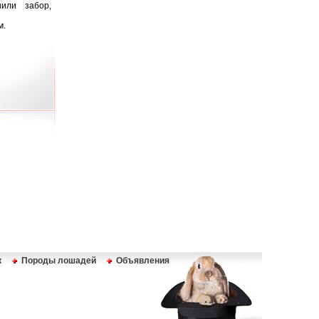
или забор,
м.
к
Породы лошадей
Объявления