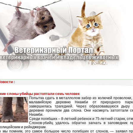
Новости
:
кие слоны-убийцы растоптали семь человек
Попытка сдать в металлолом забор из колючей проволоки
малавийскую деревню Ниамби от природного парк
завершилась трагедией. Через образовавшуюся дыру
деревню проникли два слона. Они насмерть затоптали с
Ниамби.
Среди погибших – 8-летний ребенок и 75-летний старик, от
Слонов-убийц удалось обратно загнать в заповедник 
олицейским и рейнджерам.
о мы помним, это самое большое число погибших от слонов, — заявил пр