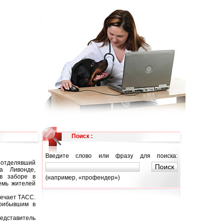
Поиск :
Введите слово или фразу для поиска:
, отделявший
а Ливонде,
 в заборе в
(например, «профендер»)
емь жителей
мечает ТАСС.
прибывшим в
едставитель