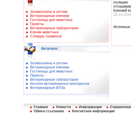
полиции
отгоражив
Близкий к
Зоомагазины и аптеки
29.10.201
Ветеринарные клиники
Гостиницы для животных
Приюты
Источник:
Ветеринарные лаборатории
Клички животных
Словарь терминов
Каталоги
:
Зоомагазины и аптеки
Ветеринарные клиники
Гостиницы для животных
Приюты
Ветеринарные лаборатории
Каталог ветеринарных препаратов
Ветеринарные ВУЗы
Главная
Новости
Информация
Справочная
Обмен ссылками
Контактная информация