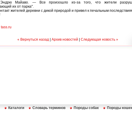
 Эндрю Майаво. — Все произошло из-за того, что жители разруш
ающий их от парка".
онтакт жителей деревни с дикой природой и привел к печальным последствия
4
tass.ru
« Вернуться назад
|
Архив новостей
|
Следующая новость »
Каталоги
Словарь терминов
Породы собак
Породы коше