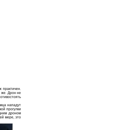
ж практичен.
 же. Дрон не
ротивостоять
омца нападут
кой прогулки
одним дроном
ей мере, это