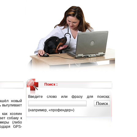
Поиск :
Введите слово или фразу для поиска:
нашёл новый
 выгуливает
(например, «профендер»)
 как хозяин
ет собаку к
амеры (либо
годаря GPS-