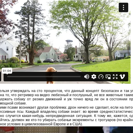
ельзя утверждать на сто процентов, что данный концепт безопасен и так у
на то, что ретривер на видео любезный и послушный, не все животные такие
ержать собаку от резких движений и уж точно вряд ли он в состоянии п
 мощной собаке.
ими псами возникает другая проблема: дрон ничего не сделает, если на пит
ессивные псы. Каждый владелец собаки знает: во время среднестатистичес
но случится какая-нибудь непредвиденная ситуация. К тому же, кажется, 
ойтись: должен же кто-то убирать собачьи экскременты с тротуаров (по крайн
ное условие в цивилизованной Европе и в США).