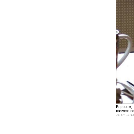
Впрочем,
возможнос
28.05.201