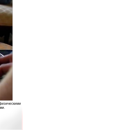
изическими
ми.