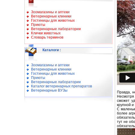
Зоомагазины и аптеки
Ветеринарные клиники
Гостиницы для животных
Приюты
Ветеринарные лаборатории
Клички животных
Словарь терминов
Каталоги
:
Зоомагазины и аптеки
Ветеринарные клиники
Гостиницы для животных
Приюты
Ветеринарные лаборатории
Каталог ветеринарных препаратов
Ветеринарные ВУЗы
Правда, н
Несмотря 
сможет уд
крупной и
С маленьк
более агр
обязатель
тут не об
обязатель