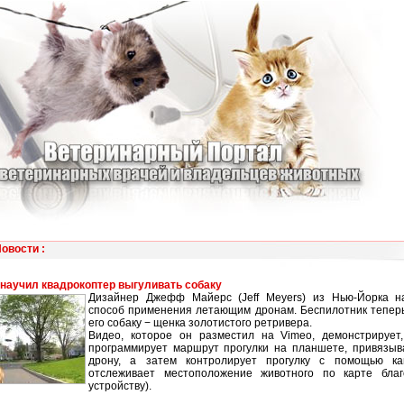
Новости
:
научил квадрокоптер выгуливать собаку
Дизайнер Джефф Майерс (Jeff Meyers) из Нью-Йорка 
способ применения летающим дронам. Беспилотник теперь
его собаку − щенка золотистого ретривера.
Видео, которое он разместил на Vimeo, демонстрирует,
программирует маршрут прогулки на планшете, привязыва
дрону, а затем контролирует прогулку с помощью к
отслеживает местоположение животного по карте бла
устройству).