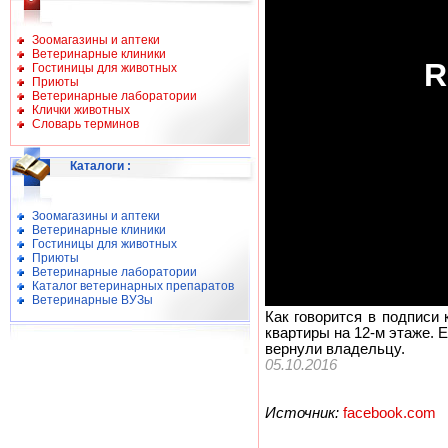
Зоомагазины и аптеки
Ветеринарные клиники
Гостиницы для животных
Приюты
Ветеринарные лаборатории
Клички животных
Словарь терминов
Каталоги
:
Зоомагазины и аптеки
Ветеринарные клиники
Гостиницы для животных
Приюты
Ветеринарные лаборатории
Каталог ветеринарных препаратов
Ветеринарные ВУЗы
Как говорится в подписи 
квартиры на 12-м этаже. 
вернули владельцу.
05.10.2016
Источник:
facebook.com