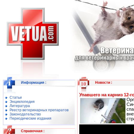
Информация
:
Новости
:
Упавшего на карниз 12-г
Статьи
Ор
Энциклопедия
Си
Литература
спа
Реестр ветеринарных препаратов
вне
Законодательство
Периодические издания
стр
Справочная
: