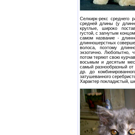
Селкирк-рекс среднего р
средней длины (у длинн
круглые, широко поста
густой, с загнутым концо
самом название - длинн
длинношерстных совершен
волоса, поэтому длинн
экзотично. Любопытно, 
потом теряют свою курча
восьмым и десятым мес
самый разнообразный от 
др. до комбинированно
затушеванного серебристо
Характер покладистый, ше