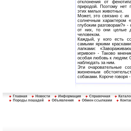
отклонения от фенотип
природой. Поэтому нет 
этих милых животных.
Может, это связано с и
солнечным характером «
глубоким разговорам?» -
от них, то они целые
человеком.
Каждый, у кого есть с
самыми яркими красками
лапками: «Завораживающ
игривое» - Таково мнени
особая любовь к людям: 
наблюдать за ним.
Эти очаровательные соз
жизненным обстоятельс
собаками. Короче говоря -
Главная
Новости
Информация
Справочная
Катало
Породы лошадей
Объявления
Обмен ссылками
Конта