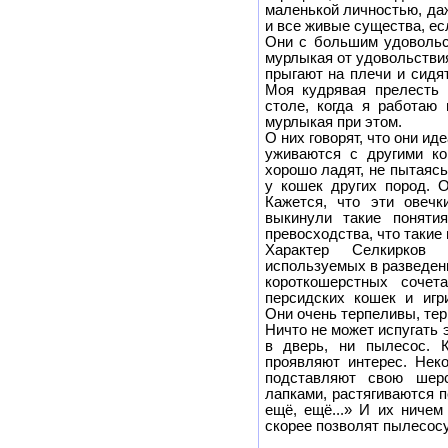
маленькой личностью, даж
и все живые существа, ес
Они с большим удовольс
мурлыкая от удовольстви
прыгают на плечи и сидя
Моя кудрявая прелесть 
столе, когда я работаю
мурлыкая при этом.
О них говорят, что они ид
уживаются с другими к
хорошо ладят, не пытаясь
у кошек других пород. О
Кажется, что эти овечк
выкинули такие понятия
превосходства, что такие
Характер Селкирков 
используемых в разведен
короткошерстных сочет
персидских кошек и игр
Они очень терпеливы, тер
Ничто не может испугать 
в дверь, ни пылесос. 
проявляют интерес. Нек
подставляют свою шер
лапками, растягиваются п
ещё, ещё...» И их ничем
скорее позволят пылесосу