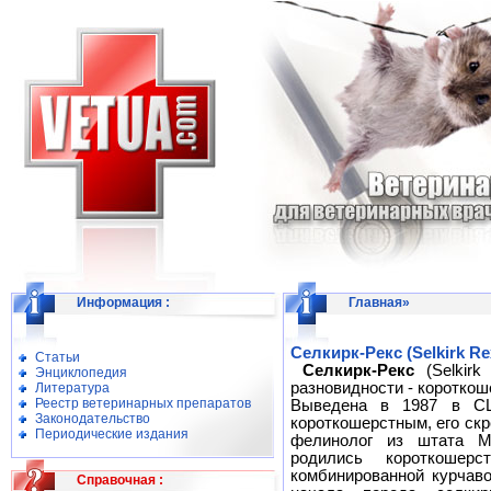
Информация
:
Главная
»
Селкирк-Рекс (Selkirk Re
Статьи
Селкирк-Рекс
(Selkirk
Энциклопедия
разновидности - коротко
Литература
Реестр ветеринарных препаратов
Выведена в 1987 в СШ
Законодательство
короткошерстным, его ск
Периодические издания
фелинолог из штата М
родились короткошер
комбинированной курчав
Справочная
: