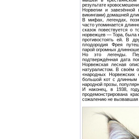
мышей в крестьянском
результате кровосмешени
Норвегии и завезённой 
викингами) домашней дли
В мифах, легендах, поэ
часто упоминается длинн
сказок повествуется о т
норвежцев — Тора, была к
противостоять ей. В др
плодородия Фрея путеш
парой огромных длинноше
Но это легенды. Пер
подтверждённая дата по
Норвежская лесная опис
натуралистом. В своём 
«народных Норвежских с
большой кот с длинным 
народной прозы, популярн
И наконец, в 1938, го
продемонстрирована кра
сожалению не вызвавшая 