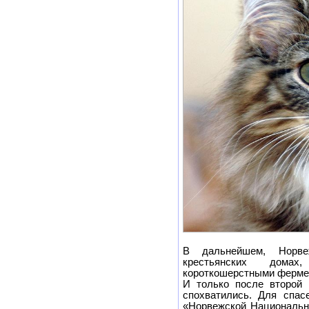
В дальнейшем, Норв
крестьянских домах
короткошерстными ферме
И только после второй 
спохватились. Для спас
«Норвежской Национальн