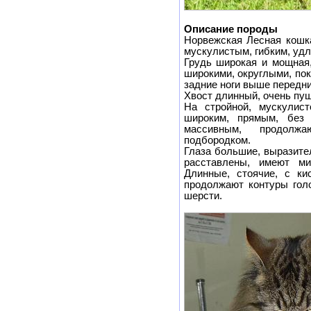
Описание породы
Норвежская Лесная кошк
мускулистым, гибким, уд
Грудь широкая и мощная
широкими, округлыми, по
задние ноги выше передни
Хвост длинный, очень пу
На стройной, мускулис
широким, прямым, без
массивным, продолж
подбородком.
Глаза большие, выразите
расставлены, имеют м
Длинные, стоячие, с ки
продолжают контуры гол
шерсти.