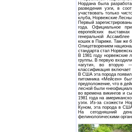
Нордана была разработа
разведения уэги, в соо
участвовать только чист
клуба, Норвежские Лесны
Первый зарегистрированы
года. Официальное пр
европейских выставка
генеральной Ассамблее
кошек в Париже. Там же 
Олицетворением национал
стандарта стал Норвежски
В 1981 году норвежские 
группы. В первую входил
«агути», во вторую 
классификация включает 
В США эта порода появила
питомника «Мейсен» был
предположение, что в де
лесной были «неофициаль
во времена викингов и с
1981 года на американск
уэги. Из-за схожести Н
Куном, эта порода в США
На сегодняшний ден
фелинологическими орган