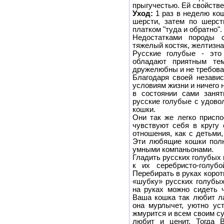
прыгучестью. Ей свойстве
Уход:
1 раз в неделю кош
шерсти, затем по шерст
платком "туда и обратно".
Недостатками породы с
тяжелый костяк, желтизна 
Русские голубые - это
обладают приятным тем
дружелюбны и не требова
Благодаря своей независ
условиям жизни и ничего н
в состоянии сами занят
русские голубые с удово
кошки.
Они так же легко приспо
чувствуют себя в кругу
отношения, как с детьми
Эти любящие кошки полн
умными компаньонами.
Гладить русских голубых 
к их серебристо-голуб
Перебирать в руках корот
«шубку» русских голубых
на руках можно сидеть 
Ваша кошка так любит ла
она мурлычет, уютно ус
жмурится и всем своим су
любит и ценит. Тогда 