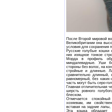
После Второй мировой во
Великобритании она высо
условия для сохранения п
Русские голубые кошки 
них изящное тонкое стро
Морда в профиль обра
миндалевидные. Уши б
стороны без волос, на кон
стройные и длинные. Ла
сравнительно длинный, 
равномерный, без каких-
часть могут быть серо-го
Главная отличительная ч
шерсть ровного голубо
блеском.
Отмечается спокойный
хозяевам, им свойствен
вставая на задние лапы,
Эта кошка обладает п