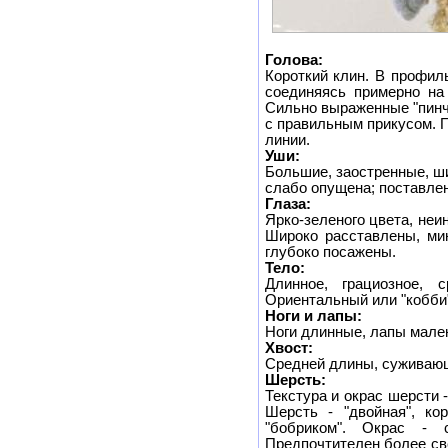
Голова:
Короткий клин. В профил
соединяясь примерно на 
Сильно выраженные "пинч
с правильным прикусом. П
линии.
Уши:
Большие, заостренные, ши
слабо опущена; поставле
Глаза:
Ярко-зеленого цвета, неи
Широко расставлены, ми
глубоко посажены.
Тело:
Длинное, грациозное, 
Ориентальный или "кобби
Ноги и лапы:
Ноги длинные, лапы мале
Хвост:
Средней длины, суживающи
Шерсть:
Текстура и окрас шерсти 
Шерсть - "двойная", ко
"бобриком". Окрас - св
Предпочтителен более св