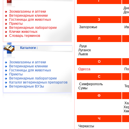
Г
Дн
Зоомагазины и аптеки
До
Ветеринарные клиники
Гостиницы для животных
З
Приюты
Запорожье
Ив
Ветеринарные лаборатории
Клички животных
Словарь терминов
Л
Луцк
Каталоги
:
Луганск
Львов
О
Зоомагазины и аптеки
Ветеринарные клиники
Одесса
По
Гостиницы для животных
Приюты
С
Ветеринарные лаборатории
Каталог ветеринарных препаратов
Симферополь
Те
Ветеринарные ВУЗы
Сумы
Ф
Ха
Хе
Хм
Ч
Черкассы