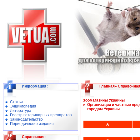
Информация
:
Главная
»
Справочна
Зоомагазины Украины
Статьи
Организации и частные пре
Энциклопедия
городам Украины.
Литература
Реестр ветеринарных препаратов
Законодательство
Периодические издания
А
Справочная
: