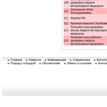
109
державна лікарня
ветеринарної медицини
Шульженко Юлія
110
Володимирівна
111
Якубов Р.М.
112
Яремчук Максим Сергійов
Ясинуватська державна
113
міська лікарня ветеринарн
медицини
Ясинуватська районна
114
державна лікарня
ветеринарної медицини
Главная
Новости
Информация
Справочная
Катало
Породы лошадей
Объявления
Обмен ссылками
Конта