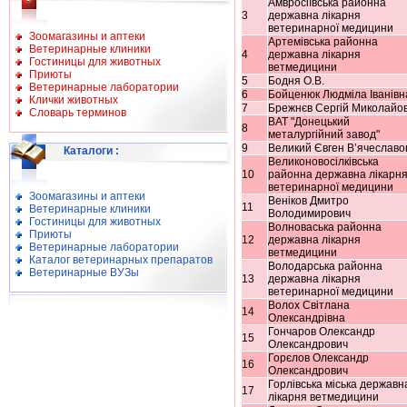
Амвросіївська районна
3
державна лікарня
ветеринарної медицини
Зоомагазины и аптеки
Артемівська районна
Ветеринарные клиники
4
державна лікарня
Гостиницы для животных
ветмедицини
Приюты
5
Бодня О.В.
Ветеринарные лаборатории
6
Бойценюк Людміла Іванівн
Клички животных
7
Брежнєв Сергій Миколайо
Словарь терминов
ВАТ "Донецький
8
металургійний завод"
9
Великий Євген В’ячеславо
Каталоги
:
Великоновосілківська
10
районна державна лікарн
ветеринарної медицини
Зоомагазины и аптеки
Веніков Дмитро
11
Ветеринарные клиники
Володимирович
Гостиницы для животных
Волноваська районна
Приюты
12
державна лікарня
Ветеринарные лаборатории
ветмедицини
Каталог ветеринарных препаратов
Володарська районна
Ветеринарные ВУЗы
13
державна лікарня
ветеринарної медицини
Волох Світлана
14
Олександрівна
Гончаров Олександр
15
Олександрович
Горєлов Олександр
16
Олександрович
Горлівська міська державн
17
лікарня ветмедицини