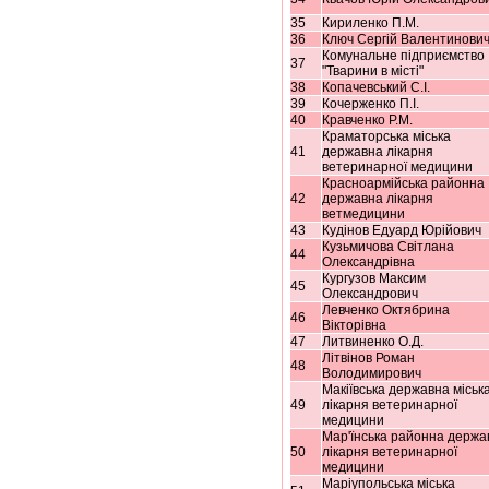
35
Кириленко П.М.
36
Ключ Сергій Валентинови
Комунальне підприємство
37
"Тварини в місті"
38
Копачевський С.І.
39
Кочерженко П.І.
40
Кравченко Р.М.
Краматорська міська
41
державна лікарня
ветеринарної медицини
Красноармійська районна
42
державна лікарня
ветмедицини
43
Кудінов Едуард Юрійович
Кузьмичова Світлана
44
Олександрівна
Кургузов Максим
45
Олександрович
Левченко Октябрина
46
Вікторівна
47
Литвиненко О.Д.
Літвінов Роман
48
Володимирович
Макіївська державна міськ
49
лікарня ветеринарної
медицини
Мар'їнська районна держа
50
лікарня ветеринарної
медицини
Маріупольська міська