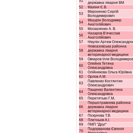
51
державна лікарня ВМ
52
Махіня Є.В.
Мироненко Сергій
53
Володимирович
Мішурін Володимир
54
Анатолійович
55
Москаленко А. В.
Назаров В’ячеслав
56
Анатолійович
57
Нікулін Артем Олександро
Новоазовська районна
58
державна лікарня
ветеринарної медицини
59
Овчаров Ілля Володимиро
Олейнік Тетяна
60
Олександрівна
61
Олійникова Ольга Юріївна
62
Орлов А.М.
Павленко Костянтин
63
Олександрович
Пащенко Валентина
64
Олександрівна
65
Перетятько Г.М,
Першотравнева районна
66
державна лікарня
ветеринарної медицини
67
Піскунова Т.В.
68
Плетньов А.І.
69
ПМП "Друг"
Подорванова Євгенія
70