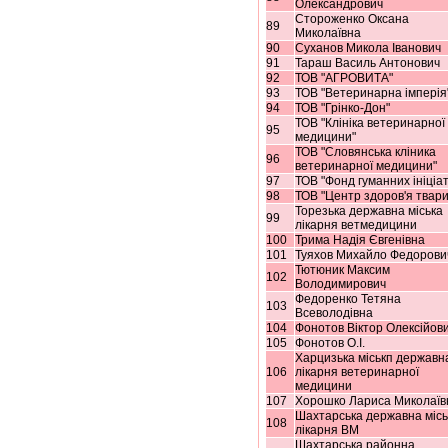
Олександрович
Стороженко Оксана
89
Миколаївна
90
Суханов Микола Іванович
91
Тараш Василь Антонович
92
ТОВ "АГРОВИТА"
93
ТОВ "Ветеринарна імперія
94
ТОВ "Грінко-Дон"
ТОВ "Клініка ветеринарної
95
медицини"
ТОВ "Словянська кліника
96
ветеринарної медицини"
97
ТОВ "Фонд гуманних ініціат
98
ТОВ "Центр здоров'я твари
Торезька державна міська
99
лікарня ветмедицини
100
Трима Надія Євгенівна
101
Туяхов Михайло Федорови
Тютюник Максим
102
Володимирович
Федоренко Тетяна
103
Всеволодівна
104
Фонотов Віктор Олексійов
105
Фонотов О.І.
Харцизька міськп державн
106
лікарня ветеринарної
медицини
107
Хорошко Лариса Миколаїв
Шахтарська державна місь
108
лікарня ВМ
Шахтарська районна