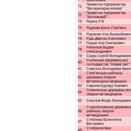
Миколаївна
Приватне підприємство
71
"Ветеринарна клініка"
Приватне підприємство
72
"Катковский"
73
Родіна Л.В.
74
Руднєва Ірина Сергіївна
75
Рудченко Ігор Валерійович
76
Рудь Дмитро Євгенович
77
Рудько Ігор Григорович
Рябенков Вадим
78
олександрович
79
Саура Сергій Володимиро
Селянське (фермерське)
80
господарство "Новий світ"
81
Сємісоха Володимир Івано
Слов"янська районна
82
державна лікарня
ветеринарної медицини
83
Смірнов Едуард Львович
Сніжнянська державна міс
84
лікарня ветмедицини
85
Соколов Федір Леонідович
Старобешівська державна
86
районна лікарня
ветмедицини
Стеблева Валентина
87
Вікторівна
Стефанов Іван
88