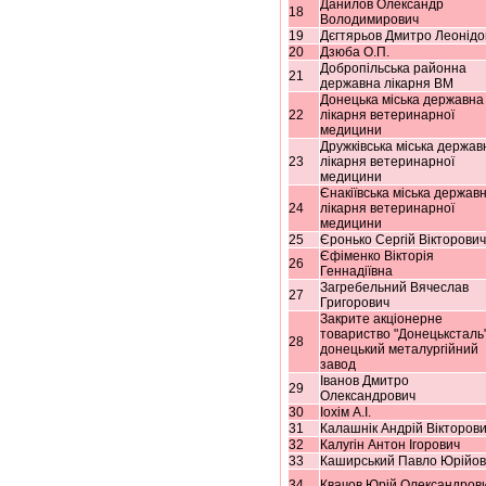
Данилов Олександр
18
Володимирович
19
Дєгтярьов Дмитро Леонідо
20
Дзюба О.П.
Добропільська районна
21
державна лікарня ВМ
Донецька міська державна
22
лікарня ветеринарної
медицини
Дружківська міська держав
23
лікарня ветеринарної
медицини
Єнакіївська міська держав
24
лікарня ветеринарної
медицини
25
Єронько Сергій Вікторович
Єфіменко Вікторія
26
Геннадіївна
Загребельний Вячеслав
27
Григорович
Закрите акціонерне
товариство "Донецьксталь"
28
донецький металургійний
завод
Іванов Дмитро
29
Олександрович
30
Іохім А.І.
31
Калашнік Андрій Вікторов
32
Калугін Антон Ігорович
33
Каширський Павло Юрійов
34
Квачов Юрій Олександров