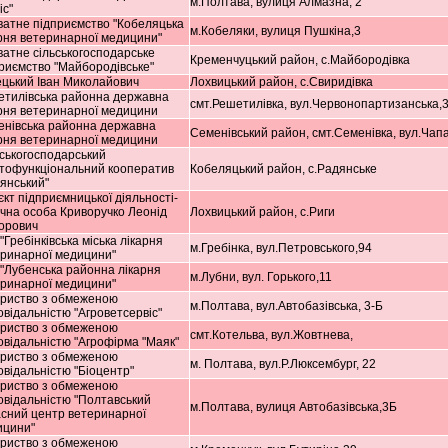
м.Полтава, вулиця Алмазна, 2
іс"
атне підприємство "Кобеляцька
м.Кобеляки, вулиця Пушкіна,3
рня ветеринарної медицини"
атне сільськогосподарське
Кременчуцький район, с.Майбородівка
риємство "Майбородівське"
цький Іван Миколайович
Лохвицький район, с.Свиридівка
тилівська районна державна
смт.Решетилівка, вул.Червонопартизанська,
рня ветеринарної медицини
нівська районна державна
Семенівський район, смт.Семенівка, вул.Чапа
рня ветеринарної медицини
ськогосподарський
тофункціональний кооператив
Кобеляцький район, с.Радянське
янський"
єкт підприємницької діяльності-
чна особа Криворучко Леонід
Лохвицький район, с.Риги
орович
"Гребінківська міська лікарня
м.Гребінка, вул.Петровського,94
ринарної медицини"
"Лубенська районна лікарня
м.Лубни, вул. Горького,11
ринарної медицини"
ариство з обмеженою
м.Полтава, вул.Автобазівська, 3-Б
овідальністю "Агроветсервіс"
ариство з обмеженою
смт.Котельва, вул.Жовтнева,
овідальністю "Агрофірма "Маяк"
ариство з обмеженою
м. Полтава, вул.Р.Люксембург, 22
овідальністю "Біоцентр"
ариство з обмеженою
овідальністю "Полтавський
м.Полтава, вулиця Автобазівська,3Б
сний центр ветеринарної
ицини"
ариство з обмеженою