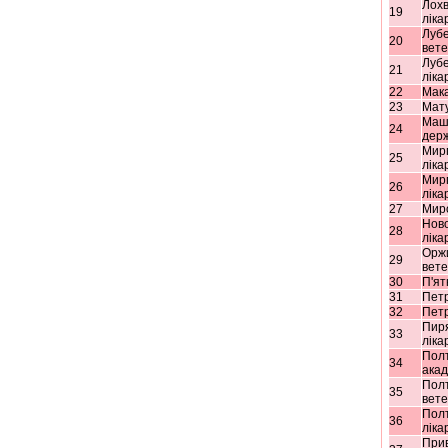
Лох
19
ліка
Лубе
20
вет
Луб
21
ліка
22
Мака
23
Мат
Маші
24
держ
Мирг
25
ліка
Мир
26
ліка
27
Миро
Нов
28
ліка
Оржи
29
вет
30
П'я
31
Петр
32
Пет
Пир
33
ліка
Полт
34
акад
Полт
35
вет
Пол
36
ліка
Прив