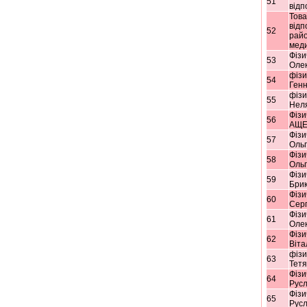
51
відп
Тов
відп
52
райо
мед
Фізи
53
Оле
фізи
54
Генн
фізи
55
Нел
Фізи
56
АЩЕ
Фізи
57
Ольг
Фізи
58
Ольг
Фізи
59
Бри
Фізи
60
Серг
Фізи
61
Оле
Фізи
62
Віта
фізи
63
Тетя
Фізи
64
Рус
Фізи
65
Рус