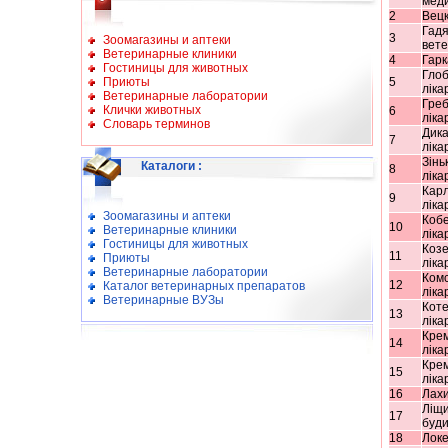
мед
2
Вецк
Гадя
3
Зоомагазины и аптеки
вет
Ветеринарные клиники
4
Гарк
Гостиницы для животных
Гло
Приюты
5
ліка
Ветеринарные лаборатории
Греб
Клички животных
6
ліка
Словарь терминов
Дика
7
ліка
Зінь
Каталоги
:
8
ліка
Карл
9
ліка
Зоомагазины и аптеки
Коб
10
Ветеринарные клиники
ліка
Гостиницы для животных
Коз
11
Приюты
ліка
Ветеринарные лаборатории
Комс
12
Каталог ветеринарных препаратов
ліка
Ветеринарные ВУЗы
Коте
13
ліка
Крем
14
ліка
Кре
15
ліка
16
Лахи
Ліщи
17
буди
18
Локе