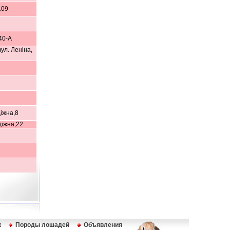
109
40-А
ул. Леніна,
іжна,8
діжна,22
к
Породы лошадей
Объявления