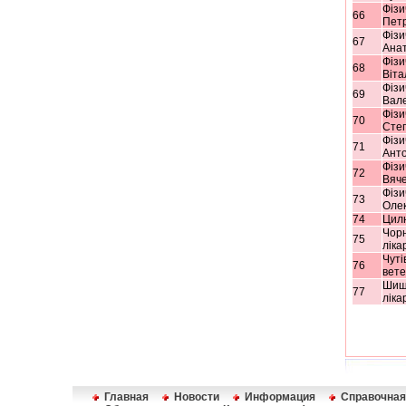
Фізи
66
Пет
Фізи
67
Анат
Фізи
68
Віта
Фізи
69
Вал
Фізи
70
Степ
Фізи
71
Ант
Фізи
72
Вяче
Фізи
73
Олек
74
Цил
Чор
75
ліка
Чуті
76
вет
Шиш
77
ліка
Главная
Новости
Информация
Справочная