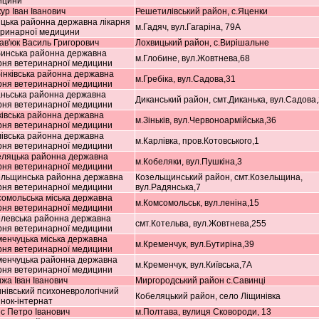
ицини
ур Іван Іванович
Решетилівський район, с.Яценки
цька районна державна лікарня
м.Гадяч, вул.Гагаріна, 79А
еринарної медицини
ав'юк Василь Григорович
Лохвицький район, с.Вирішальне
бинська районна державна
м.Глобине, вул.Жовтнева,68
рня ветеринарної медицини
інківська районна державна
м.Гребіка, вул.Садова,31
рня ветеринарної медицини
ньська районна державна
Диканський район, смт.Диканька, вул.Садова
рня ветеринарної медицини
ківська районна державна
м.Зіньків, вул.Червоноармійська,36
рня ветеринарної медицини
івська районна державна
м.Карлівка, пров.Котовського,1
рня ветеринарної медицини
еляцька районна державна
м.Кобеляки, вул.Пушкіна,3
рня ветеринарної медицини
ельщинська районна державна
Козельщинський район, смт.Козельщина,
рня ветеринарної медицини
вул.Радянська,7
омольська міська державна
м.Комсомольськ, вул.леніна,15
рня ветеринарної медицини
левська районна державна
смт.Котельва, вул.Жовтнева,255
рня ветеринарної медицини
енчуцька міська державна
м.Кременчук, вул.Бутиріна,39
рня ветеринарної медицини
менчуцька районна державна
м.Кременчук, вул.Київська,7А
рня ветеринарної медицини
жа Іван Іванович
Миргородський район с.Савинці
нівський психоневрологічний
Кобеляцький район, село Ліщинівка
нок-інтернат
с Петро Іванович
м.Полтава, вулиця Сковороди, 13