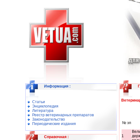
Информация
:
Г
Ветерина
Статьи
Энциклопедия
Литература
Реестр ветеринарных препаратов
Законодательство
№ зп
Периодические издания
Вели
1
держ
Справочная
: