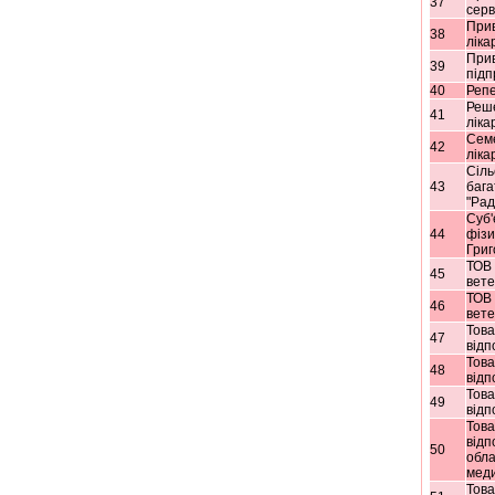
37
серв
Прив
38
ліка
Прив
39
підп
40
Репе
Реше
41
ліка
Семе
42
ліка
Сіль
43
бага
"Рад
Суб'
44
фізи
Григ
ТОВ 
45
вете
ТОВ 
46
вете
Тов
47
відп
Тов
48
відп
Тов
49
відп
Тов
відп
50
обла
мед
Тов