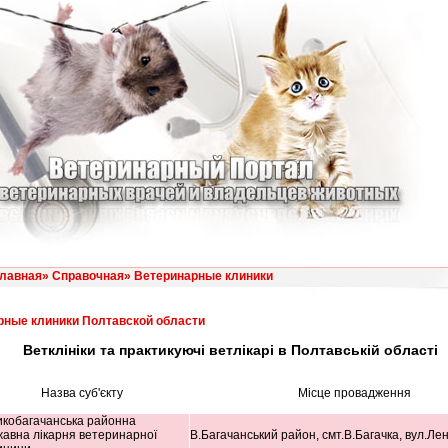
лавная
»
Справочная
»
Ветеринарные клиники
рные клиники Полтавской области
Ветклініки та практикуючі ветлікарі в Полтавській області
Назва суб'єкту
Місце провадження
кобагачанська районна
авна лікарня ветеринарної
В.Багачанський район, смт.В.Багачка, вул.Лен