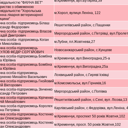
м.Кременчук, вул.Бутиріна,39
овідальністю "ФАУНА ВЕТ"
ариство з обмеженою
овідальністю "Хорольська
м.Хорол, вулиця Леніна, 122
нна лікарня ветеринарної
ицини"
чна особа- підприємець Білаш
Решетилівський район, с.Пащенки
ксандр Федорович
чна особа- підприємець Власов
Миргородський район, с.Петрівці, вул.Проле
адій Дмитрович
чна особа- підприємець Коган
м.Лубни, пл.Жовтнева,27
я Миколаївна
чна особа-підприємець
Новосанжарський район, с.Кунцеве
УЛОВ ФЕДІР СЕРГІЙОВИЧ
чна особа-підприємець Бомбіна
м.Кременчук, вул.Виноградна,25-а
а Юріївна
чна особа-підприємець Бомбіна
м.Кременчук, вул.Вигоградна,25а
а Юріївна
чна особа-підприємець
Лохвицький район, с.Гиряві Ісківці
куненко Михайло Васильович
чна особа-підприємець Гнойовий
м.Комсомольськ, вул.Гірників,16
ій Вікторович
чна особа-підприємець Зінченко
Миргородський район, с.Попівка
ксандр Петрович
чна особа-підприємець Кіріченко
Решетилівський район, с.Сені, вул. Лісова,13
лій Михайлович
чна особа-підприємець Королех
Карлівський район, с.Федорівка, вул.Леніна, 
на Петрівна
чна особа-підприємець Костенко
м.Кременчук, проспект 50 років Жовтня,102
лан Олександрович
чна особа-підприємець Костенко
м.Кременчук, просп. 50 років Жовтня,102
лан Олександрович