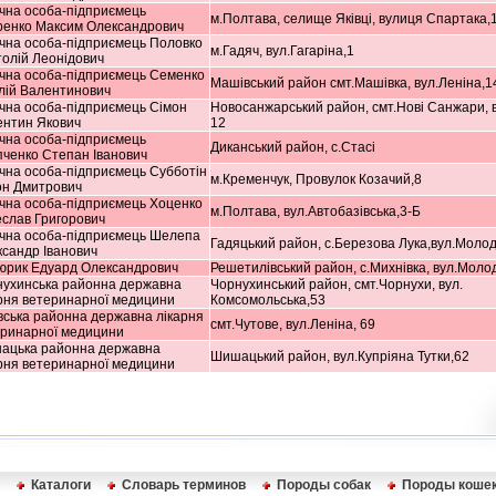
чна особа-підприємець
м.Полтава, селище Яківці, вулиця Спартака,
ренко Максим Олександрович
чна особа-підприємець Половко
м.Гадяч, вул.Гагаріна,1
олій Леонідович
чна особа-підприємець Семенко
Машівський район смт.Машівка, вул.Леніна,1
лій Валентинович
чна особа-підприємець Сімон
Новосанжарський район, смт.Нові Санжари, в
ентин Якович
12
чна особа-підприємець
Диканський район, с.Стасі
ченко Степан Іванович
чна особа-підприємець Субботін
м.Кременчук, Провулок Козачий,8
он Дмитрович
чна особа-підприємець Хоценко
м.Полтава, вул.Автобазівська,3-Б
слав Григорович
чна особа-підприємець Шелепа
Гадяцький район, с.Березова Лука,вул.Молод
сандр Іванович
юрик Едуард Олександрович
Решетилівський район, с.Михнівка, вул.Моло
нухинська районна державна
Чорнухинський район, смт.Чорнухи, вул.
рня ветеринарної медицини
Комсомольська,53
вська районна державна лікарня
смт.Чутове, вул.Леніна, 69
еринарної медицини
ацька районна державна
Шишацький район, вул.Купріяна Тутки,62
рня ветеринарної медицини
Каталоги
Словарь терминов
Породы собак
Породы коше