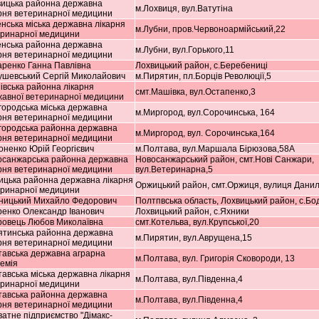
вицька районна державна
м.Лохвиця, вул.Ватутіна
рня ветеринарної медицини
нська міська державна лікарня
м.Лубни, пров.Червоноармійський,22
еринарної медицини
енська районна державна
м.Лубни, вул.Горького,11
рня ветеринарної медицини
ренко Ганна Павлівна
Лохвицький район, с.Беребениці
ушевський Сергій Миколайович
м.Пирятин, пл.Борців Революції,5
вська районна лікарня
смт.Машівка, вул.Остапенко,3
авної ветеринарної медицини
ородська міська державна
м.Миргород, вул.Сорочинська, 164
рня ветеринарної медицини
городська районна державна
м.Миргород, вул. Сорочинська,164
рня ветеринарної медицини
ненко Юрій Георгієвич
м.Полтава, вул.Маршала Бірюзова,58А
осанжарська районна державна
Новосанжарський район, смт.Нові Санжари,
рня ветеринарної медицини
вул.Ветеринарна,5
цька районна державна лікарня
Оржицький район, смт.Оржиця, вулиця Данил
еринарної медицини
тницький Михайло Федорович
Полтпвська область, Лохвицький район, с.Бо
енко Олександр Іванович
Лохвицький район, с.Яхники
ровець Любов Миколаївна
смт.Котельва, вул.Крупської,20
ятинська районна державна
м.Пирятин, вул.Аврущена,15
рня ветеринарної медицини
авська державна аграрна
м.Полтава, вул. Григорія Сковороди, 13
емія
авська міська державна лікарня
м.Полтава, вул.Південна,4
еринарної медицини
тавська районна державна
м.Полтава, вул.Південна,4
рня ветеринарної медицини
атне підприємство "Дімакс-