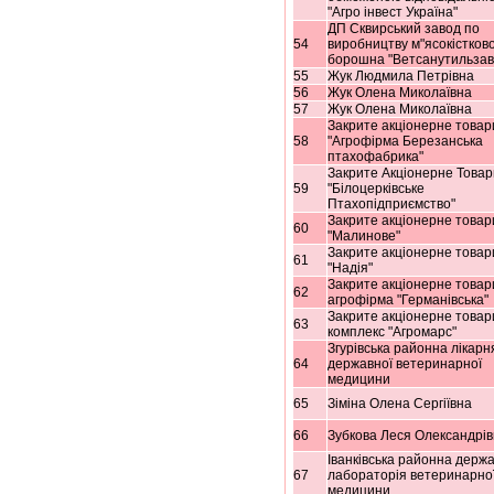
"Агро інвест Україна"
ДП Сквирський завод по
54
виробництву м"ясокістков
борошна "Ветсанутильзав
55
Жук Людмила Петрівна
56
Жук Олена Миколаївна
57
Жук Олена Миколаївна
Закрите акціонерне товар
58
"Агрофірма Березанська
птахофабрика"
Закрите Акціонерне Товар
59
"Білоцерківське
Птахопідприємство"
Закрите акціонерне товар
60
"Малинове"
Закрите акціонерне товар
61
"Надія"
Закрите акціонерне товар
62
агрофірма "Германівська"
Закрите акціонерне товар
63
комплекс "Агромарс"
Згурівська районна лікарн
64
державної ветеринарної
медицини
65
Зіміна Олена Сергіївна
66
Зубкова Леся Олександрів
Іванківська районна держ
67
лабораторія ветеринарно
медицини