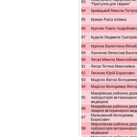
83
"Притулок для тварин"
84
Кривіцький Микола Петро
85
Крикун Раїса Іллівна
86
Кругляк Павло Андрійович
87
Куделя Людмила Григорів
88
Курінна Валентина Михай
89
Ланченко Вячеслав Васил
90
Лисак Микола Миколайови
91
Лисак Тетяна Миколаївна
92
Лисенко Юрій Борисович
93
Мадісон Віктор Володими
94
Мадісон Володимир Вікто
Макарівська районна дер
95
лабораторія ветеринарно
медицини
Макарівська районна дер
96
лікарня ветеринарної ме
Мальований Володимир
97
Борисович
Миронівська районна дер
98
лабораторія ветеринарно
медицини