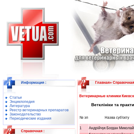
Информация
:
Главная
»
Справочна
Ветеринарные клиники Киевск
Статьи
Энциклопедия
Ветклініки та практ
Литература
Реестр ветеринарных препаратов
Законодательство
№ зп
Назва суб'єкту
Периодические издания
1
Андрійчук Богдан Микола
Справочная
: