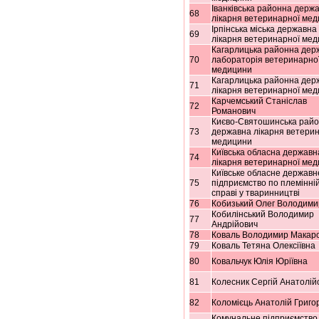
Іванківська районна держ
68
лікарня ветеринарної ме
Ірпінська міська державна
69
лікарня ветеринарної ме
Кагарлицька районна дер
70
лабораторія ветеринарно
медицини
Кагарлицька районна дер
71
лікарня ветеринарної ме
Карчемський Станіслав
72
Романович
Києво-Святошинська рай
73
державна лікарня ветерин
медицини
Київська обласна державн
74
лікарня ветеринарної ме
Київське обласне державн
75
підприємство по племінні
справі у тваринництві
76
Кобизький Олег Володими
Кобилінський Володимир
77
Андрійович
78
Коваль Володимир Макар
79
Коваль Тетяна Олексіївна
80
Ковальчук Юлія Юріївна
81
Колесник Сергій Анатолій
82
Коломієць Анатолій Григо
Комунальне підприємство