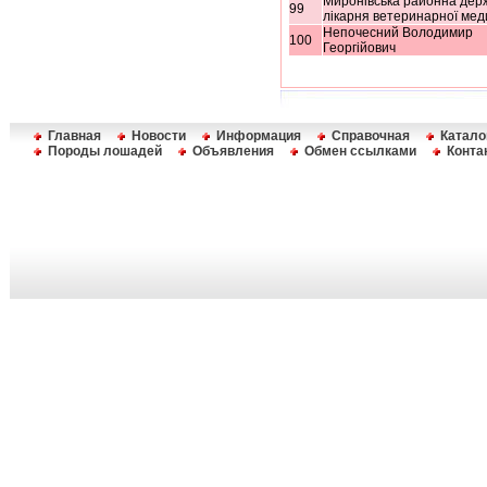
Миронівська районна дер
99
лікарня ветеринарної ме
Непочесний Володимир
100
Георгійович
Главная
Новости
Информация
Справочная
Катало
Породы лошадей
Объявления
Обмен ссылками
Конта