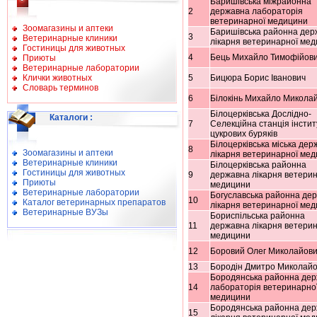
Баришівська міжрайонна
2
державна лабораторія
ветеринарної медицини
Зоомагазины и аптеки
Баришівська районна дер
3
Ветеринарные клиники
лікарня ветеринарної ме
Гостиницы для животных
4
Бець Михайло Тимофійов
Приюты
Ветеринарные лаборатории
Клички животных
5
Бицюра Борис Іванович
Словарь терминов
6
Білокінь Михайло Микола
Білоцерківська Дослідно-
Каталоги
:
7
Селекційна станція інстит
цукрових буряків
Білоцерківська міська дер
8
Зоомагазины и аптеки
лікарня ветеринарної ме
Ветеринарные клиники
Білоцерківська районна
Гостиницы для животных
9
державна лікарня ветерин
Приюты
медицини
Ветеринарные лаборатории
Богуславська районна де
10
Каталог ветеринарных препаратов
лікарня ветеринарної ме
Ветеринарные ВУЗы
Бориспільська районна
11
державна лікарня ветерин
медицини
12
Боровий Олег Миколайови
13
Бородін Дмитро Миколайо
Бородянська районна де
14
лабораторія ветеринарно
медицини
Бородянська районна де
15