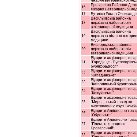
лікарня ветеринарної ме
Броварська Районна Дер
16
Лікарня Ветеринарної ме
17
Бутенко Роман Олександр
Васильківська районна
18
державна лабораторія
ветеринарної медицини
Васильківська районна
19
державна лікарня ветерин
медицини
Вишгородська районна
20
державна лабораторія
ветеринарної медицини
Відкрите акціонерне това
21
"Городище - Пустоварівсь
бурякорадгосп"
Відкрите акціонерне това
22
"Западинське"
Відкрите акціонерне това
23
"Кагарлицький бурякорадг
Відкрите акціонерне това
24
"Кожухівське"
Відкрите акціонерне това
25
"Миронівський завод по
виготовленню круп і комбі
Відкрите Акціонерне това
26
"Обухівське"
Відкрите Акціонерне Това
27
"Племптахорадгосп
Броварський"
Відкрите акціонерне това
28