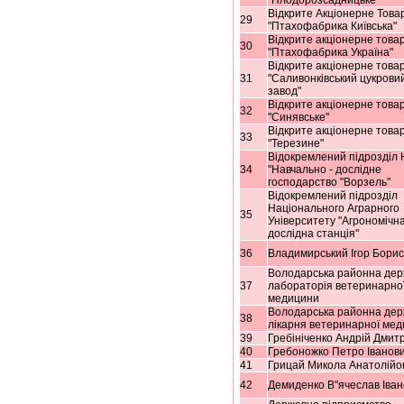
"Плодорозсадницьке"
Відкрите Акціонерне Това
29
"Птахофабрика Київська"
Відкрите акціонерне това
30
"Птахофабрика Україна"
Відкрите акціонерне това
31
"Саливонківський цукрови
завод"
Відкрите акціонерне това
32
"Синявське"
Відкрите акціонерне това
33
"Терезине"
Відокремлений підрозділ
34
"Навчально - дослідне
господарство "Ворзель"
Відокремлений підрозділ
Національного Аграрного
35
Університету "Агрономічн
дослідна станція"
36
Владимирський Ігор Бори
Володарська районна де
37
лабораторія ветеринарно
медицини
Володарська районна де
38
лікарня ветеринарної ме
39
Гребініченко Андрій Дмит
40
Гребоножко Петро Іванов
41
Грицай Микола Анатолійо
42
Демиденко В"ячеслав Іван