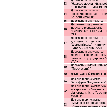
Державне підприємство
43
"Науково-дослідний, виро
агрокомбінат "Пуща-Води
Державне підприємство
44
"Підсобне господарство с
безпеки України"
45
Державне підприємство "Ч
Державне Підприємство
Дослідне господарство
46
"Оленівське" ННЦ " УМЕСГ
УААН
Державне підприємство
дослідне господарство
47
"Шевченківське" інституту
цукрових буряків УААН
Державне підприємство
Дослідне Господарство ім
48
січня інституту цукрових б
УААН
Державний Племінний За
49
"Плосківський"
50
Джунь Олексій Васильови
Дочірнє підприємство
51
"Агрофірма "Богданівська"
Дочірнє підприємство "Лан
товариства з обмеженою
52
відповідальністю "Агро інв
Україна"
Дочірнє підрпиємство
"Богданівське" товариства 
53
обмеженою відповідальні