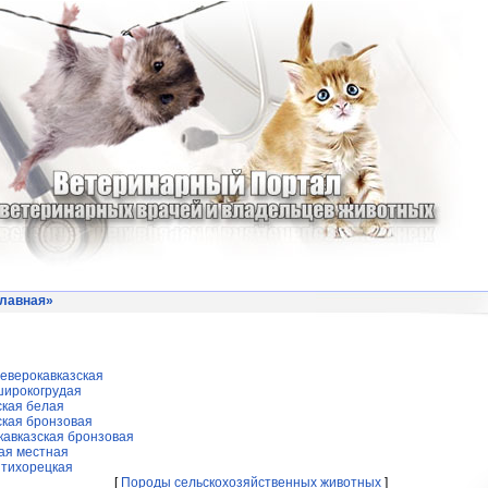
лавная
»
еверокавказская
широкогрудая
ская белая
ская бронзовая
кавказская бронзовая
ая местная
 тихорецкая
[
Породы сельскохозяйственных животных
]