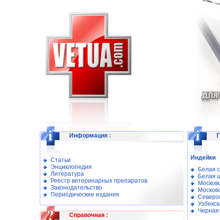
Информация
:
Г
Индейки
Статьи
Энциклопедия
Белая с
Литература
Белая 
Реестр ветеринарных препаратов
Москов
Законодательство
Москов
Периодические издания
Северо
Узбекск
Черная
Справочная
: