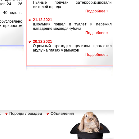
Пьяные попугаи затерроризировали
мцов 24 — 26
жителей города
Подробнее »
— 40 недель.
21.12.2021
 обусловлено
Школьник пошел в туалет и пережил
м приростом
нападение медведя-губача
Подробнее »
20.12.2021
Огромный крокодил целиком проглотил
акулу на глазах у рыбаков
Подробнее »
к
Породы лошадей
Объявления