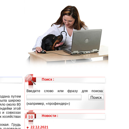
Поиск :
Введите слово или фразу для поиска:
оздана путем
Была широко
(например, «профендер»)
яло около 80
Индейки этой
 и совхозах
Новости
:
х хозяйствах
окая. Грудь
22.12.2021
са годовалых