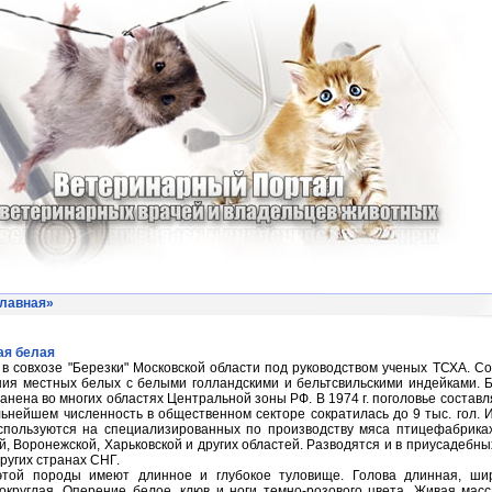
лавная
»
ая белая
в совхозе "Березки" Московской области под руководством ученых ТСХА. С
ия местных белых с белыми голландскими и бельтсвильскими индейками. 
анена во многих областях Центральной зоны РФ. В 1974 г. поголовье составл
льнейшем численность в общественном секторе сократилась до 9 тыс. гол. 
пользуются на специализированных по производству мяса птицефабриках
й, Воронежской, Харьковской и других областей. Разводятся и в приусадебны
других странах СНГ.
этой породы имеют длинное и глубокое туловище. Голова длинная, шир
округлая. Оперение белое, клюв и ноги темно-розового цвета. Живая мас