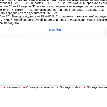
ставляет 12,0 — 12,5 кг, самок — 6,5 — 7,0 кг. Оптимальный срок убоя са
амок — 20 — 22 недели. Живая масса молодняка в этом возрасте составляет:
около 7 кг, самок — 4 кг. Половая зрелость индеек наступает в возрасте 39 
ть в среднем за год достигает 90 яиц, их
6 — 87 г. Вывод молодняка — 75 — 80%. Сокращение поголовья этой породы
ем линий белой широкогрудой породы индеек, обладающих более высоки
сы молодняка.
[
Индейки
]
Каталоги
Словарь терминов
Породы собак
Породы коше