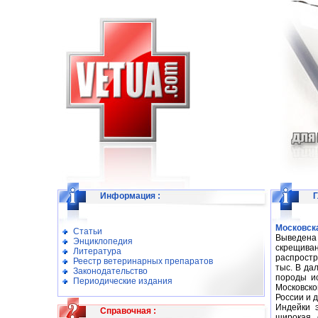
Информация
:
Г
Московск
Статьи
Выведена 
Энциклопедия
скрещиван
Литература
распростр
Реестр ветеринарных препаратов
тыс. В да
Законодательство
породы ис
Периодические издания
Московско
России и 
Индейки 
Справочная
:
широкая, 