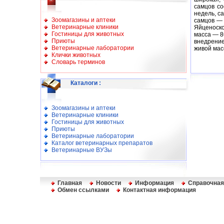
самцов со
недель, с
Зоомагазины и аптеки
самцов — 
Ветеринарные клиники
Яйценоскос
Гостиницы для животных
масса — 8
Приюты
внедрени
Ветеринарные лаборатории
живой мас
Клички животных
Словарь терминов
Каталоги
:
Зоомагазины и аптеки
Ветеринарные клиники
Гостиницы для животных
Приюты
Ветеринарные лаборатории
Каталог ветеринарных препаратов
Ветеринарные ВУЗы
Главная
Новости
Информация
Справочная
Обмен ссылками
Контактная информация