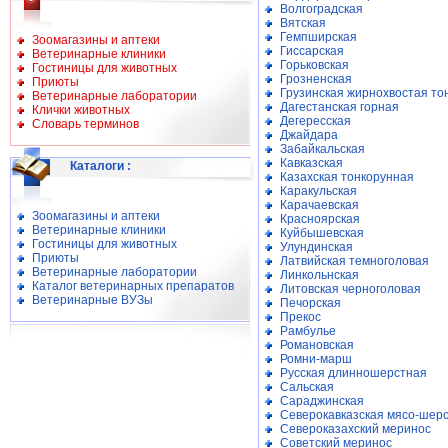
Волгоградская
Вятская
Гемпширская
Зоомагазины и аптеки
Гиссарская
Ветеринарные клиники
Горьковская
Гостиницы для животных
Грозненская
Приюты
Грузинская жирнохвостая то
Ветеринарные лаборатории
Дагестанская горная
Клички животных
Дегересская
Словарь терминов
Джайдара
Забайкальская
Кавказская
Каталоги
:
Казахская тонкорунная
Каракульская
Карачаевская
Зоомагазины и аптеки
Красноярская
Ветеринарные клиники
Куйбышевская
Гостиницы для животных
Улундинская
Приюты
Латвийская темноголовая
Ветеринарные лаборатории
Линкольнская
Каталог ветеринарных препаратов
Литовская черноголовая
Ветеринарные ВУЗы
Печорская
Прекос
Рамбулье
Романовская
Ромни-марш
Русская длинношерстная
Сальская
Сараджинская
Северокавказская мясо-шер
Североказахский меринос
Советский меринос