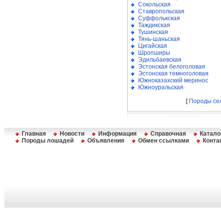
Сокольская
Ставропольская
Суффолькская
Таждикская
Тушинская
Тянь-шаньская
Цигайская
Шропширы
Эдильбаевская
Эстонская белоголовая
Эстонская темноголовая
Южноказахский меринос
Южноуральская
[
Породы се
Главная
Новости
Информация
Справочная
Катало
Породы лошадей
Объявления
Обмен ссылками
Конта