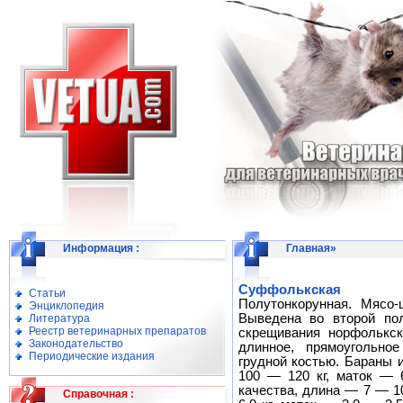
Информация
:
Главная
»
Суффолькская
Статьи
Полутонкорунная. Мясо-
Энциклопедия
Выведена во второй пол
Литература
Реестр ветеринарных препаратов
скрещивания норфолькск
Законодательство
длинное, прямоугольно
Периодические издания
грудной костью. Бараны 
100 — 120 кг, маток — 
качества, длина — 7 — 1
Справочная
: