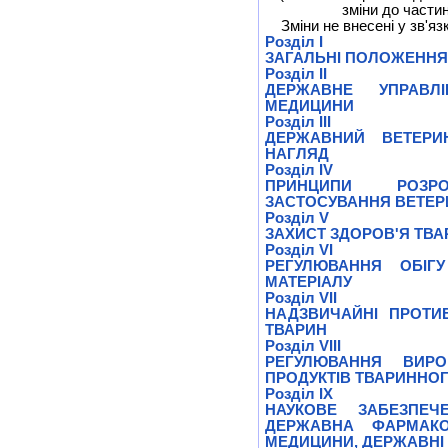
зміни до частин
Зміни не внесені у зв'яз
Розділ I
ЗАГАЛЬНІ ПОЛОЖЕННЯ
Розділ II
ДЕРЖАВНЕ УПРАВЛ
МЕДИЦИНИ
Розділ III
ДЕРЖАВНИЙ ВЕТЕРИ
НАГЛЯД
Розділ IV
ПРИНЦИПИ РОЗР
ЗАСТОСУВАННЯ ВЕТЕР
Розділ V
ЗАХИСТ ЗДОРОВ'Я ТВА
Розділ VI
РЕГУЛЮВАННЯ ОБІГ
МАТЕРІАЛУ
Розділ VII
НАДЗВИЧАЙНІ ПРОТИЕ
ТВАРИН
Розділ VIII
РЕГУЛЮВАННЯ ВИРО
ПРОДУКТІВ ТВАРИННО
Розділ IX
НАУКОВЕ ЗАБЕЗПЕЧ
ДЕРЖАВНА ФАРМАКО
МЕДИЦИНИ, ДЕРЖАВНІ 