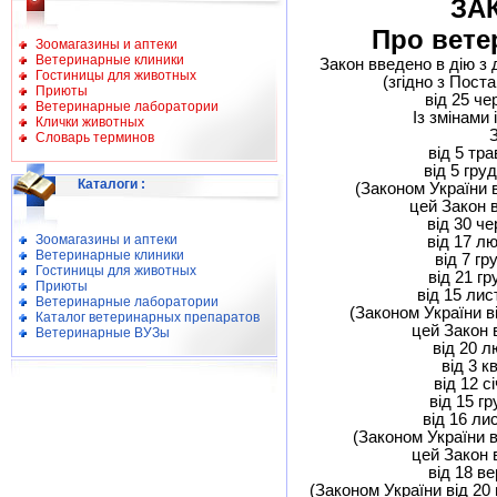
ЗА
Про вете
Зоомагазины и аптеки
Ветеринарные клиники
Закон введено в дію з 
Гостиницы для животных
(згідно з Пост
Приюты
від 25 че
Ветеринарные лаборатории
Із змінами
Клички животных
Словарь терминов
від 5 тра
від 5 гру
Каталоги
:
(Законом України 
цей Закон в
від 30 че
Зоомагазины и аптеки
від 17 лю
Ветеринарные клиники
від 7 гр
Гостиницы для животных
від 21 гр
Приюты
від 15 лис
Ветеринарные лаборатории
(Законом України ві
Каталог ветеринарных препаратов
цей Закон в
Ветеринарные ВУЗы
від 20 л
від 3 кв
від 12 с
від 15 гр
від 16 ли
(Законом України в
цей Закон в
від 18 в
(Законом України від 20