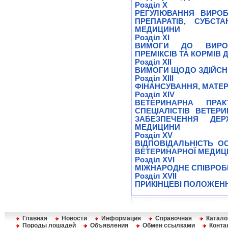
Розділ X
РЕГУЛЮВАННЯ ВИРОБ
ПРЕПАРАТІВ, СУБСТ
МЕДИЦИНИ
Розділ XI
ВИМОГИ ДО ВИРОБ
ПРЕМІКСІВ ТА КОРМІВ 
Розділ XII
ВИМОГИ ЩОДО ЗДІЙСН
Розділ XIII
ФІНАНСУВАННЯ, МАТЕ
Розділ XIV
ВЕТЕРИНАРНА ПРАК
СПЕЦІАЛІСТІВ ВЕТЕР
ЗАБЕЗПЕЧЕННЯ ДЕР
МЕДИЦИНИ
Розділ XV
ВІДПОВІДАЛЬНІСТЬ О
ВЕТЕРИНАРНОЇ МЕДИЦ
Розділ XVI
МІЖНАРОДНЕ СПІВРОБ
Розділ XVII
ПРИКІНЦЕВІ ПОЛОЖЕН
Главная
Новости
Информация
Справочная
Катало
Породы лошадей
Объявления
Обмен ссылками
Конта