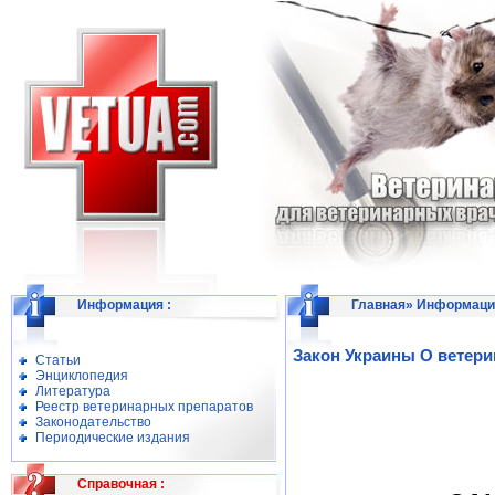
Информация
:
Главная
»
Информаци
Закон Украины О ветер
Статьи
Энциклопедия
Литература
Реестр ветеринарных препаратов
Законодательство
Периодические издания
Справочная
: