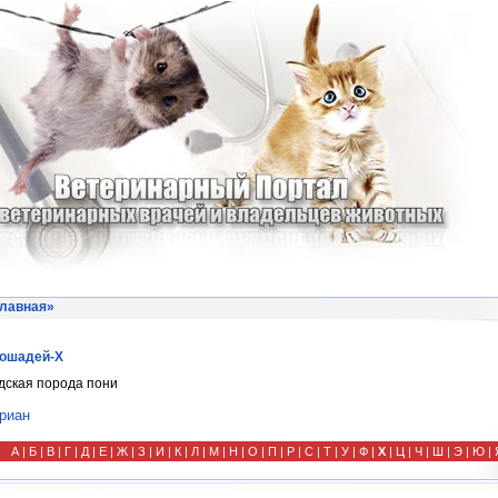
лавная
»
ошадей-Х
дская порода пони
риан
А
|
Б
|
В
|
Г
|
Д
| Е | Ж | З |
И
|
К
|
Л
|
М
|
Н
|
О
|
П
| Р |
С
|
Т
|
У
|
Ф
|
Х
| Ц |
Ч
|
Ш
|
Э
|
Ю
| 