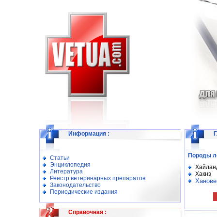
Информация
:
Г
Породы л
Статьи
Энциклопедия
Хайлан
Литература
Хакнэ
Реестр ветеринарных препаратов
Ханове
Законодательство
Периодические издания
Справочная
: