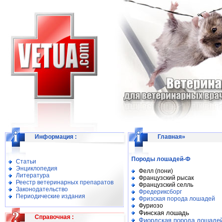
Информация
:
Главная
»
Породы лошадей-Ф
Статьи
Энциклопедия
Фелл (пони)
Литература
Французский рысак
Реестр ветеринарных препаратов
Французский селль
Законодательство
Фредериксборг
Периодические издания
Фризская порода лошадей
Фуриозо
Финская лошадь
Справочная
:
Фиордская порода лошаде