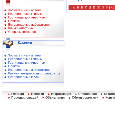
А
|
Б
|
В
|
Г
|
Д
| Е | Ж | З |
И
|
К
|
Зоомагазины и аптеки
Ветеринарные клиники
Гостиницы для животных
Приюты
Ветеринарные лаборатории
Клички животных
Словарь терминов
Каталоги
:
Зоомагазины и аптеки
Ветеринарные клиники
Гостиницы для животных
Приюты
Ветеринарные лаборатории
Каталог ветеринарных препаратов
Ветеринарные ВУЗы
Главная
Новости
Информация
Справочная
Катало
Породы лошадей
Объявления
Обмен ссылками
Конта