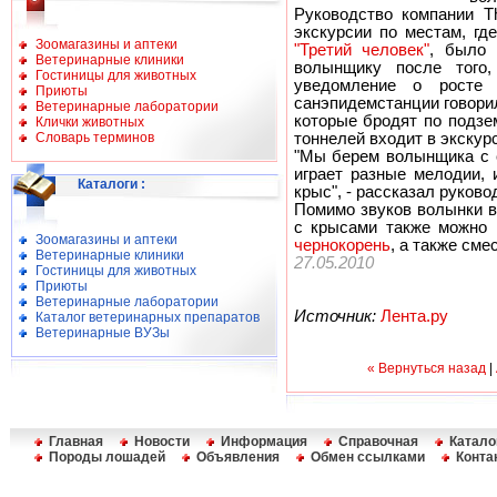
Руководство компании T
экскурсии по местам, гд
Зоомагазины и аптеки
"Третий человек"
, было 
Ветеринарные клиники
волынщику после того
Гостиницы для животных
уведомление о росте
Приюты
санэпидемстанции говорил
Ветеринарные лаборатории
которые бродят по подзе
Клички животных
Словарь терминов
тоннелей входит в экскурс
"Мы берем волынщика с с
играет разные мелодии, 
Каталоги
:
крыс", - рассказал руков
Помимо звуков волынки в
с крысами также можно 
Зоомагазины и аптеки
чернокорень
, а также сме
Ветеринарные клиники
27.05.2010
Гостиницы для животных
Приюты
Ветеринарные лаборатории
Источник:
Лента.ру
Каталог ветеринарных препаратов
Ветеринарные ВУЗы
« Вернуться назад
|
Главная
Новости
Информация
Справочная
Катало
Породы лошадей
Объявления
Обмен ссылками
Конта