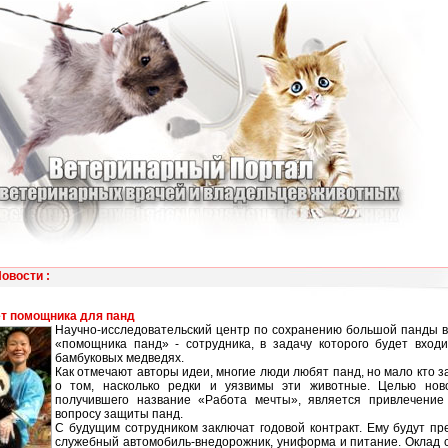
Новости
:
ет помощника для панд
Научно-исследовательский центр по сохранению большой панды в
«помощника панд» - сотрудника, в задачу которого будет входи
бамбуковых медведях.
Как отмечают авторы идеи, многие люди любят панд, но мало кто 
о том, насколько редки и уязвимы эти животные. Целью ново
получившего название «Работа мечты», является привлечение
вопросу защиты панд.
С будущим сотрудником заключат годовой контракт. Ему будут п
служебный автомобиль-внедорожник, униформа и питание. Оклад 