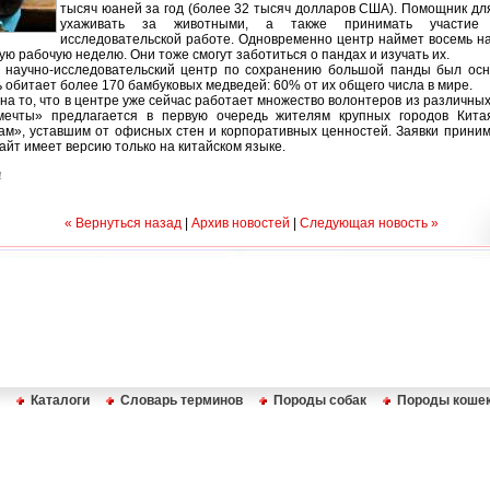
тысяч юаней за год (более 32 тысяч долларов США). Помощник дл
ухаживать за животными, а также принимать участие
исследовательской работе. Одновременно центр наймет восемь н
ую рабочую неделю. Они тоже смогут заботиться о пандах и изучать их.
 научно-исследовательский центр по сохранению большой панды был осн
сь обитает более 170 бамбуковых медведей: 60% от их общего числа в мире.
на то, что в центре уже сейчас работает множество волонтеров из различных
мечты» предлагается в первую очередь жителям крупных городов Кит
ам», уставшим от офисных стен и корпоративных ценностей. Заявки прини
сайт имеет версию только на китайском языке.
4
« Вернуться назад
|
Архив новостей
|
Следующая новость »
Каталоги
Словарь терминов
Породы собак
Породы коше