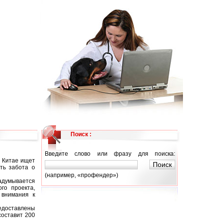
Поиск :
Введите слово или фразу для поиска:
 Китае ищет
ть забота о
(например, «профендер»)
задумывается
го проекта,
 внимания к
редоставлены
составит 200