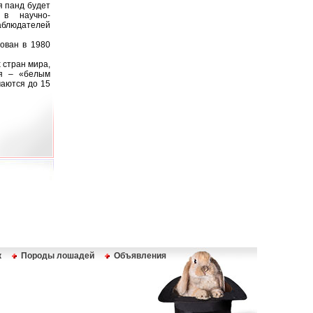
я панд будет
 в научно-
аблюдателей
ован в 1980
 стран мира,
ая – «белым
маются до 15
к
Породы лошадей
Объявления