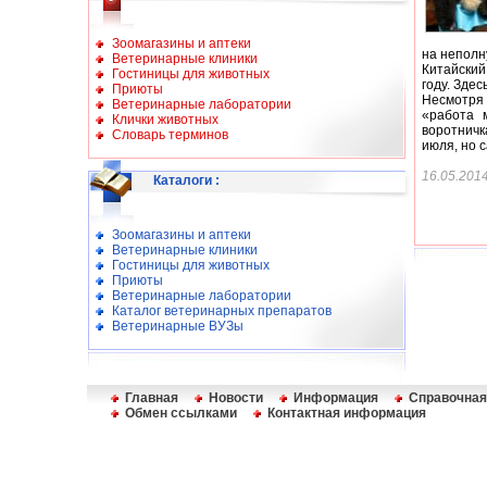
Зоомагазины и аптеки
на неполн
Ветеринарные клиники
Китайский
Гостиницы для животных
году. Зде
Приюты
Несмотря 
Ветеринарные лаборатории
«работа 
Клички животных
воротничк
Словарь терминов
июля, но 
16.05.201
Каталоги
:
Зоомагазины и аптеки
Ветеринарные клиники
Гостиницы для животных
Приюты
Ветеринарные лаборатории
Каталог ветеринарных препаратов
Ветеринарные ВУЗы
Главная
Новости
Информация
Справочная
Обмен ссылками
Контактная информация