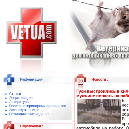
Информация
:
Новости
:
Гуси выстроились в ки
Статьи
мужчине попасть на раб
Энциклопедия
В 
Литература
нес
Реестр ветеринарных препаратов
ав
Законодательство
Периодические издания
обр
В ч
про
Справочная
:
автомобиле на работу. О