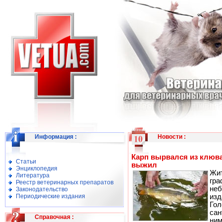
Информация
:
Новости
:
Карп вырвался из клюва
Статьи
выжил
Энциклопедия
Жит
Литература
гр
Реестр ветеринарных препаратов
не
Законодательство
Периодические издания
изд
Го
сан
Справочная
:
ним