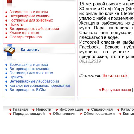
15-метровой высоте и при
30-летняя Стеф Уорд (Ste
Зоомагазины и аптеки
их бигль по кличке Шерло
Ветеринарные клиники
упало с неба и приземлил
Гостиницы для животных
Женщина выбежала из д
Приюты
мужа. Пара наполнила в
Ветеринарные лаборатории
Сначала они подумали,
Клички животных
Словарь терминов
плескаться в воде.
Историей спасения рыбы
Facebook. Вскоре пуб
Каталоги
:
мужчина, на участке 
предположил, что птица п
09.12.2019
Зоомагазины и аптеки
Ветеринарные клиники
Гостиницы для животных
Источник:
thesun.co.uk
Приюты
Ветеринарные лаборатории
Каталог ветеринарных препаратов
Ветеринарные ВУЗы
« Вернуться назад
|
Главная
Новости
Информация
Справочная
Катало
Породы лошадей
Объявления
Обмен ссылками
Конта