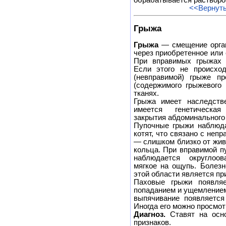
обрабатывается раствором
<<Вернуть
Грыжа
Грыжа
— смещение орган
через приобретенное или
При вправимых грыжах в
Если этого не происхо
(невправимой) грыже пр
(содержимого грыжевого
тканях.
Грыжа имеет наследств
имеется генетическая
закрытия абдоминального
Пупочные грыжи наблюда
котят, что связано с неп
— слишком близко от жив
кольца. При вправимой п
наблюдается округлоов
мягкое на ощупь. Болезн
этой области является п
Паховые грыжи появля
попаданием и ущемлением
выпячивание появляется
Иногда его можно просмот
Диагноз.
Ставят на осно
признаков.