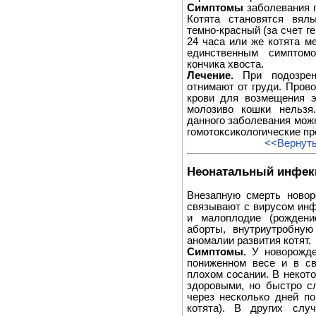
Симптомы
заболевания п
Котята становятся вял
темно-красный (за счет г
24 часа или же котята м
единственным симптом
кончика хвоста.
Лечение.
При подозрен
отнимают от груди. Пров
крови для возмещения э
молозиво кошки нельзя.
данного заболевания мож
гомотоксикологические пр
<<Вернуть
Неонатальный инфек
Внезапную смерть новор
связывают с вирусом инф
и малоплодие (рождени
аборты, внутриутробную
аномалии развития котят.
Симптомы.
У новорожде
пониженном весе и в св
плохом сосании. В некот
здоровыми, но быстро сл
через несколько дней п
котята). В других слу