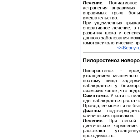
Лечение.
Полиативное 
устранения вправимых
вправимых грыж больш
вмешательство.
При ущемленных грыжах
оперативное лечение, в 
развития шока и сепсис
данного заболевания мож
гомотоксикологические пр
<<Вернуть
Пилоростеноз новор
Пилоростеноз - врожд
утолщением мышечного 
поэтому пища задерж
наблюдается у близкор
сиамских кошек, что подр
Симптомы.
У котят с пил
еды наблюдается рвота ча
Правда, ее может и не бы
Диагноз
подтверждае
клинических признаков.
Лечение.
При легкой с
диетическое кормление
рассекают утолщенн
проходимость.