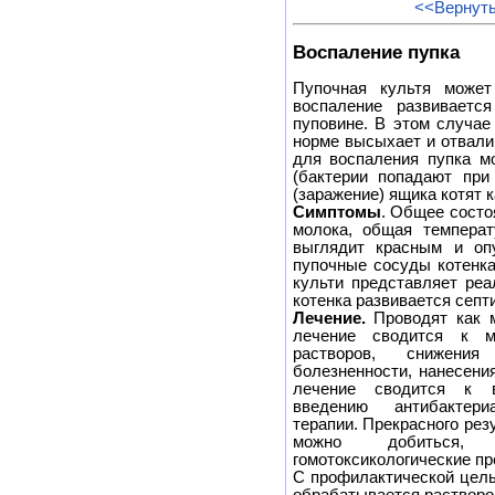
<<Вернуть
Воспаление пупка
Пупочная культя може
воспаление развиваетс
пуповине. В этом случае
норме высыхает и отвал
для воспаления пупка м
(бактерии попадают при
(заражение) ящика котят 
Симптомы
. Общее состо
молока, общая температ
выглядит красным и опу
пупочные сосуды котенка
культи представляет реа
котенка развивается септ
Лечение.
Проводят как м
лечение сводится к м
растворов, снижения
болезненности, нанесени
лечение сводится к в
введению антибактери
терапии. Прекрасного рез
можно добиться, 
гомотоксикологические пр
С профилактической цель