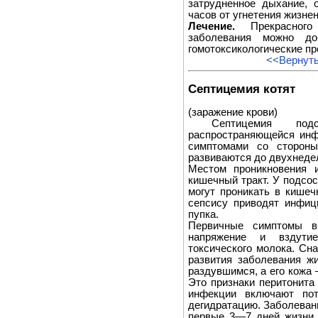
затрудненное дыхание, 
часов от угнетения жизне
Лечение.
Прекрасного 
заболевания можно до
гомотоксикологические пр
<<Вернуть
Септицемия котят
(заражение крови)
Септицемия подс
распространяющейся инф
симптомами со стороны
развиваются до двухнедел
Местом проникновения 
кишечный тракт. У подсо
могут проникать в кишеч
сепсису приводят инфиц
пупка.
Первичные симптомы в
напряжение и вздути
токсического молока. Сн
развития заболевания жи
раздувшимся, а его кожа 
Это признаки перитонита
инфекции включают по
дегидратацию. Заболеван
первые 3—7 дней жизни.