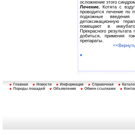
осложнение этого синдром
Лечение.
Котята с вздут
проводится лечение по п
подкожные введения и
детоксикационную тера
помещают в инкубато
Прекрасного результата 
добиться, применяя гом
препараты.
<<Вернуть
Главная
Новости
Информация
Справочная
Катало
Породы лошадей
Объявления
Обмен ссылками
Конта