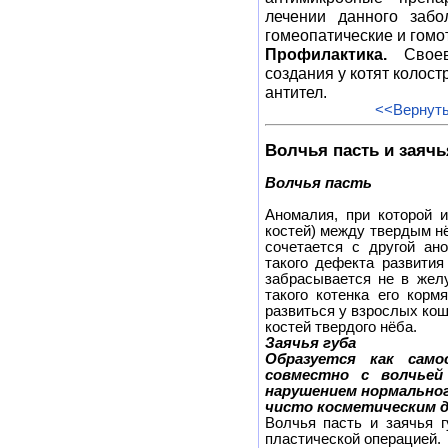
лечении данного забо
гомеопатические и гомо
Профилактика.
Своев
создания у котят колос
антител.
<<Вернуть
Волчья пасть и заячь
Волчья пасть
Аномалия, при которой 
костей) между твердым н
сочетается с другой ан
такого дефекта развития
забрасывается не в желу
такого котенка его корм
развиться у взрослых кош
костей твердого нёба.
Заячья губа
Образуется как сам
совместно с волчьей
нарушением нормальног
чисто косметическим 
Волчья пасть и заячья 
пластической операцией.