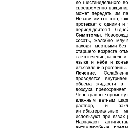
до шестинедельного во
своевременно вакцинир
может передать им па
Независимо от того, ка
протекает с одними и
период длится 1—6 дней
Симптомы.
Новорожде
сосать, жалобно мяуч
находят мертвыми без 
старшего возраста отм
слезотечение, кашель и
языке и нёбе и конъю
изъязвлению роговицы.
Лечение.
Ослабленны
проводятся внутриве
объема жидкости в 
воздуха предохраняет
Через равные промежутк
влажным ватным шари
раствор, и закла
антибактериальные м
используют при язвах 
Назначают антигиста
антимикробные препа