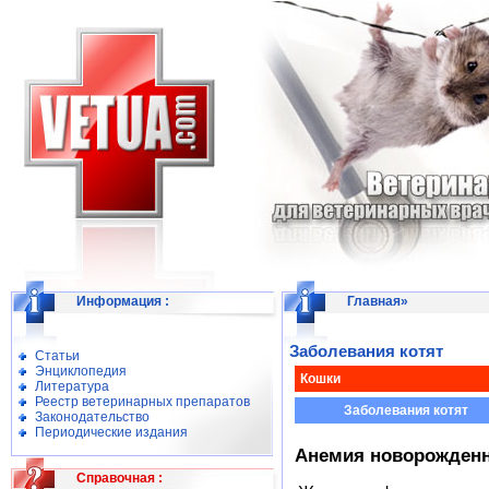
Информация
:
Главная
»
Заболевания котят
Статьи
Энциклопедия
Кошки
Литература
Реестр ветеринарных препаратов
Заболевания котят
Законодательство
Периодические издания
Анемия новорожденн
Справочная
: