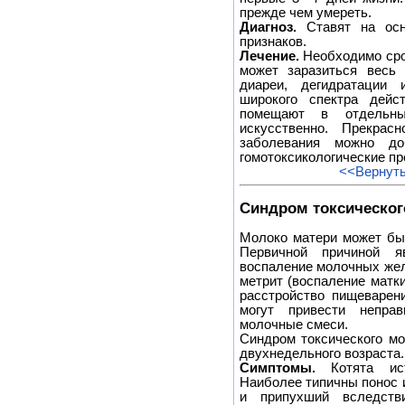
прежде чем умереть.
Диагноз.
Ставят на осно
признаков.
Лечение.
Необходимо сро
может заразиться весь 
диареи, дегидратации 
широкого спектра дейст
помещают в отдельн
искусственно. Прекрас
заболевания можно до
гомотоксикологические пр
<<Вернуть
Синдром токсическог
Молоко матери может быт
Первичной причиной я
воспаление молочных же
метрит (воспаление матк
расстройство пищеварен
могут привести непра
молочные смеси.
Синдром токсического мо
двухнедельного возраста.
Симптомы.
Котята ист
Наиболее типичны понос 
и припухший вследстви