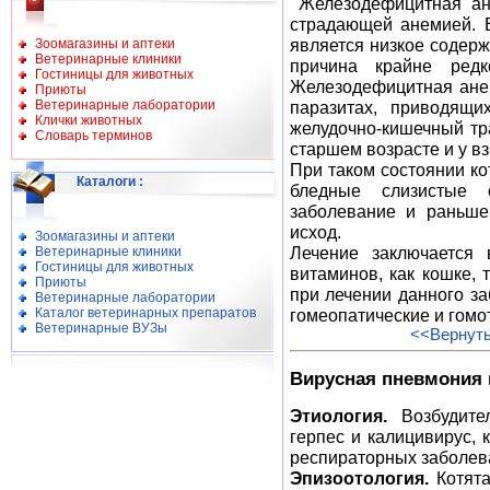
Железодефицитная ан
страдающей анемией. 
является низкое содерж
Зоомагазины и аптеки
Ветеринарные клиники
причина крайне редк
Гостиницы для животных
Железодефицитная ане
Приюты
Ветеринарные лаборатории
паразитах, приводящи
Клички животных
желудочно-кишечный тра
Словарь терминов
старшем возрасте и у в
При таком состоянии кот
Каталоги
:
бледные слизистые 
заболевание и раньше
исход.
Зоомагазины и аптеки
Лечение заключается 
Ветеринарные клиники
Гостиницы для животных
витаминов, как кошке, 
Приюты
при лечении данного з
Ветеринарные лаборатории
Каталог ветеринарных препаратов
гомеопатические и гомо
Ветеринарные ВУЗы
<<Вернуть
Вирусная пневмония
Этиология.
Возбудител
герпес и калицивирус,
респираторных заболева
Эпизоотология.
Котята