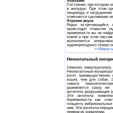
Ахалазия
Состояние, при котором 
в желудок. При этом пр
пищевода, и затруднение
отмечается срыгивание н
Атрезия ануса
Редко встречающийся 
происходит открытия за
промежности вы не найде
кожей и при этом пассаж
выполняется оператив
заднепроходного отверсти
<<Вернуть
Неонатальный изоэр
(гемолиз, гематоцитолиз).
Неонаталъный изоэритрол
котят, преимущественно
кошек, чем для собак. 
смерти гемолитическ
развивается сразу же 
антитела, разрушающие э
Эти антитела появля
беременности как отв
плаценту эмбриональные
ним. Эти антитела перед
первом их кормлении.