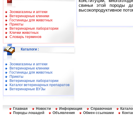
конституции, многоплод
свиньи этой породы да
высокопродуктивное потом
Зоомагазины и аптеки
Ветеринарные клиники
Гостиницы для животных
Приюты
Ветеринарные лаборатории
Клички животных
Словарь терминов
Каталоги
:
Зоомагазины и аптеки
Ветеринарные клиники
Гостиницы для животных
Приюты
Ветеринарные лаборатории
Каталог ветеринарных препаратов
Ветеринарные ВУЗы
Главная
Новости
Информация
Справочная
Катало
Породы лошадей
Объявления
Обмен ссылками
Конта