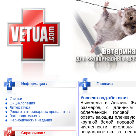
Информация
:
Главная
»
Уэссекс-сэдлбекская
Статьи
Выведена в Англии. Жи
Энциклопедия
размеров, с длинным 
Литература
Реестр ветеринарных препаратов
облегченной голово
Законодательство
охватывающим плечевую 
Периодические издания
крупной белой породой
численности поголовья
популярностью за непри
Справочная
: